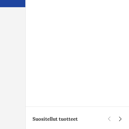
Edellinen
Seura
Suositellut tuotteet