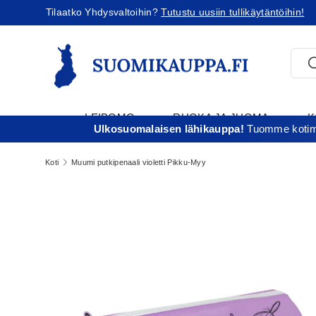
Tilaatko Yhdysvaltoihin?
Tutustu uusiin tullikäytäntöihin!
Jatka sisältöön
Etsi
E
LEIPOMO
RUOKA JA JUOMA
K
Ulkosuomalaisen lähikauppa!
Tuomme kotima
T
Koti
Muumi putkipenaali violetti Pikku-Myy