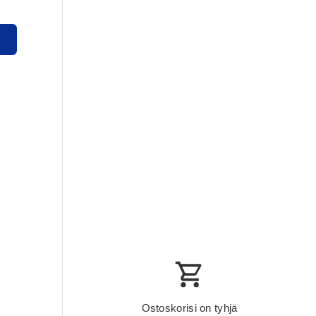
y
crease_quantity
Ostoskorisi on tyhjä