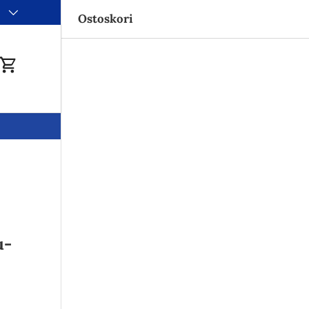
i
Ostoskori
du
Ostoskori
u-