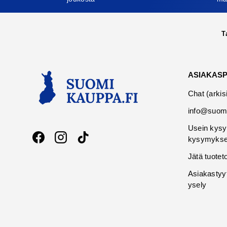
T
ASIAKAS
Chat (arkis
info@suomi
Usein kysy
kysymykse
Facebook
Instagram
TikTok
Jätä tuotet
Asiakastyy
ysely