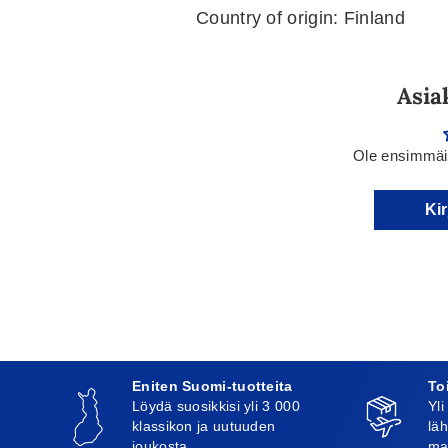
Country of origin: Finland
Asia
Ole ensimmäin
Kir
Eniten Suomi-tuotteita
To
Löydä suosikkisi yli 3 000
Yli
klassikon ja uutuuden
läh
joukosta
ma