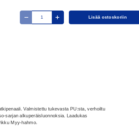
Määrä
Lisää ostoskoriin
Translation missing: fi.cart.items.decrease_quantit
Translation missing: fi.cart.items.in
kipenaali. Valmistettu tukevasta PU:sta, verhoiltu
so-sarjan alkuperäisluonnoksia. Laadukas
 Pikku Myy-hahmo.