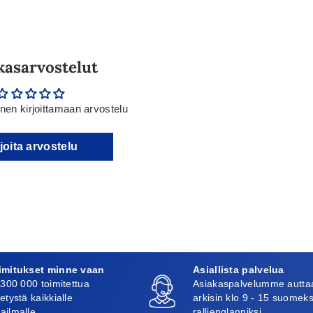
kasarvostelut
en kirjoittamaan arvostelu
joita arvostelu
imitukset minne vaan
Asiallista palvelua
 300 000 toimitettua
Asiakaspalvelumme autta
etystä kaikkialle
arkisin klo 9 - 15 suomeks
ailmalle
rallienglanniksi