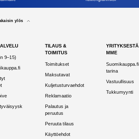
akaisin ylös
PALVELU
TILAUS &
YRITYKSESTÄ
TOIMITUS
MME
in 9–15)
Toimitukset
Suomikauppa.fi
kauppa.fi
tarina
Maksutavat
tyt
Vastuullisuus
t
Kuljetusturvaehdot
Tukkumyynti
oive
Reklamaatio
tyväisyysk
Palautus ja
peruutus
Peruuta tilaus
Käyttöehdot