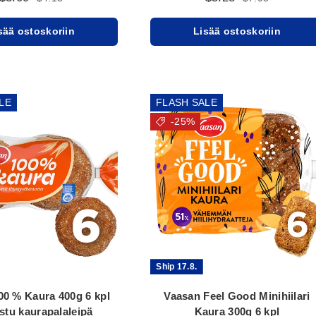
sää ostoskoriin
Lisää ostoskoriin
LE
FLASH SALE
-25%
Ship 17.8.
00 % Kaura 400g 6 kpl
Vaasan Feel Good Minihiilari
istu kaurapalaleipä
Kaura 300g 6 kpl