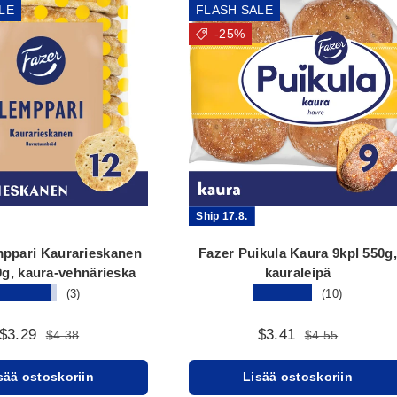
LE
FLASH SALE
-25%
Ship 17.8.
mppari Kaurarieskanen
Fazer Puikula Kaura 9kpl 550g,
0g, kaura-vehnärieska
kauraleipä
★★★★★
★★★★★
(3)
(10)
$3.29
$3.41
$4.38
$4.55
sää ostoskoriin
Lisää ostoskoriin