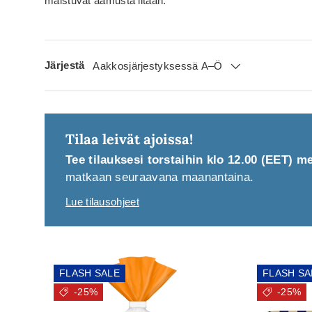
maistuvat aamusta iltaan.
Järjestä
Aakkosjärjestyksessä A–Ö
Tilaa leivät ajoissa!
Tee tilauksesi torstaihin klo 12.00 (EET) 
matkaan seuraavana maanantaina.
Lue tilausohjeet
FLASH SALE
FLASH SA
-25%
-25%