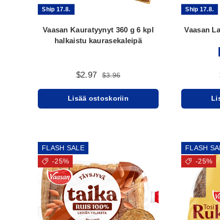
Ship 17.8.
Ship 17.8.
Vaasan Kauratyynyt 360 g 6 kpl
Vaasan La
halkaistu kaurasekaleipä
$2.97
$3.96
Lisää ostoskoriin
Li
FLASH SALE
FLASH SA
-25%
-25%