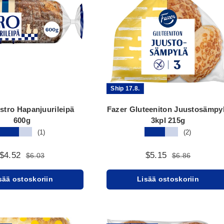
Ship 17.8.
stro Hapanjuurileipä
Fazer Gluteeniton Juustosämpy
600g
3kpl 215g
★★★★★
★★★★★
(1)
(2)
$4.52
$5.15
$6.03
$6.86
sää ostoskoriin
Lisää ostoskoriin