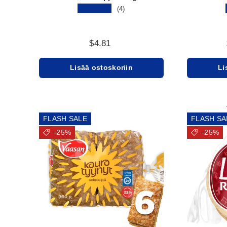
★★★★★
(4)
$4.81
Lisää ostoskoriin
Li
FLASH SALE
FLASH SA
-25%
-25%