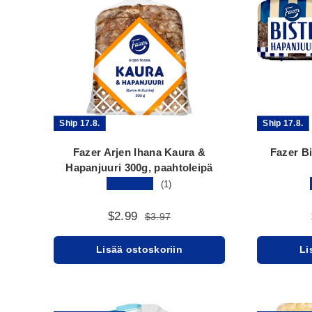
Ship 17.8.
Ship 17.8.
Fazer Arjen Ihana Kaura &
Fazer Bi
Hapanjuuri 300g, paahtoleipä
★★★★★
(1)
$2.99
$3.97
Lisää ostoskoriin
Li