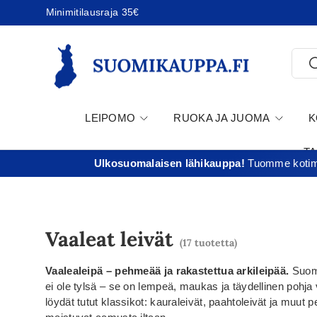
Minimitilausraja 35€
Jatka sisältöön
Etsi
E
LEIPOMO
RUOKA JA JUOMA
K
T
Ulkosuomalaisen lähikauppa!
Tuomme kotima
Vaaleat leivät
(17 tuotetta)
Vaalealeipä – pehmeää ja rakastettua arkileipää.
Suom
ei ole tylsä – se on lempeä, maukas ja täydellinen pohja v
löydät tutut klassikot: kauraleivät, paahtoleivät ja muut 