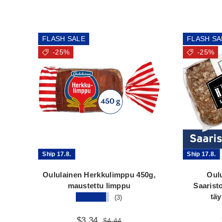
FLASH SALE
FLASH SA
-25%
-25%
Ship 17.8.
Ship 17.8.
Oululainen Herkkulimppu 450g,
Oulu
maustettu limppu
Saarist
täy
★★★★★
(3)
$3.34
$4.44