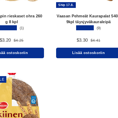
Ship 17.8.
pin rieskaset ohra 260
Vaasan Pehmeät Kaurapalat 54
g 8 kpl
9kpl täysjyväkauraleipä
★★★★★
★★★★★
(1)
(9)
$3.20
$3.30
$4.25
$4.41
sää ostoskoriin
Lisää ostoskoriin
LE