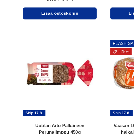
Lisää ostoskoriin
Li
FLASH SA
-25%
Ship 17.8.
Ship 17.8.
Uotilan Aito Pälkäneen
Vaasan 1
Perunalimppu 450g
halka