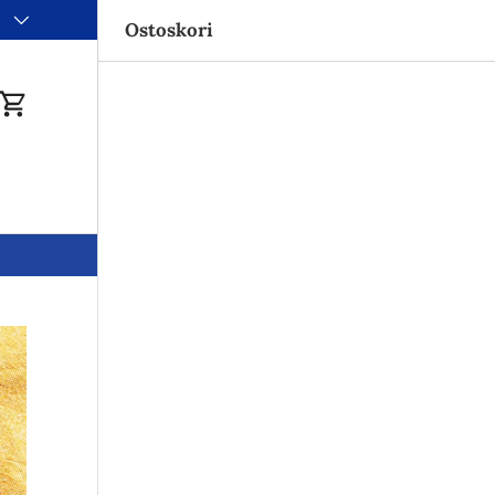
i
Ostoskori
du
Ostoskori