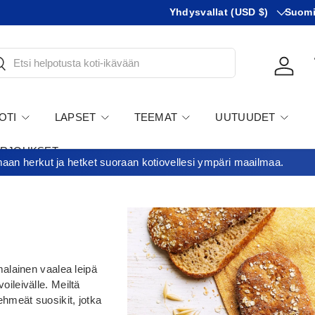
Maa
KIeli
Yhdysvallat (USD $)
Suom
tsi
Kirjau
OTI
LAPSET
TEEMAT
UUTUUDET
ARJOUKSET
an herkut ja hetket suoraan kotiovellesi ympäri maailmaa.
alainen vaalea leipä
oileivälle. Meiltä
pehmeät suosikit, jotka