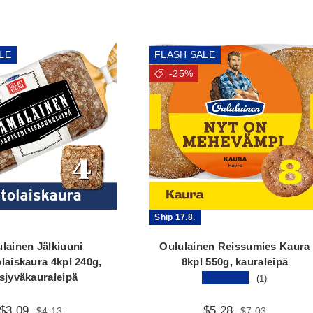
LE
FLASH SALE
-25%
Ship 17.8.
lainen Jälkiuuni
Oululainen Reissumies Kaura
olaiskaura 4kpl 240g,
8kpl 550g, kauraleipä
sjyväkauraleipä
★★★★★
(1)
$3.09
$5.28
$4.13
$7.03