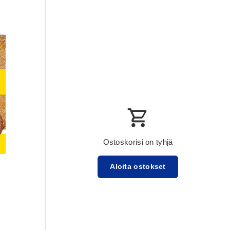
Ostoskorisi on tyhjä
Aloita ostokset
Välisumma:$0.00 USD
Lataa ...