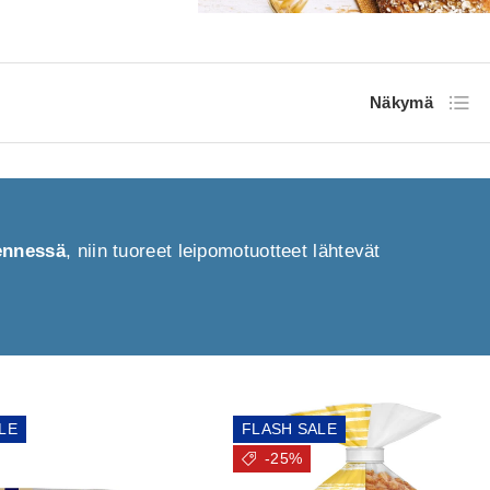
Luette
Näkymä
mennessä
, niin tuoreet leipomotuotteet lähtevät
LE
FLASH SALE
-25%