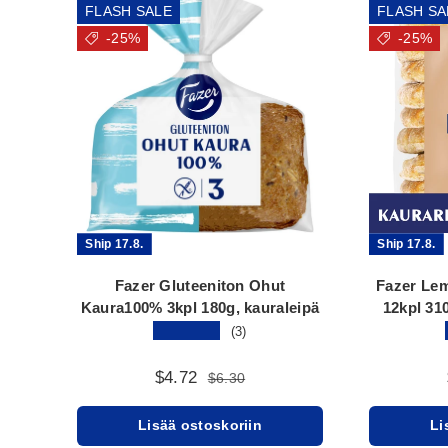
FLASH SALE
FLASH SA
-25%
-25%
Ship 17.8.
Ship 17.8.
Fazer Gluteeniton Ohut
Fazer Le
Kaura100% 3kpl 180g, kauraleipä
12kpl 31
★★★★★
(3)
$4.72
$6.30
Lisää ostoskoriin
Li