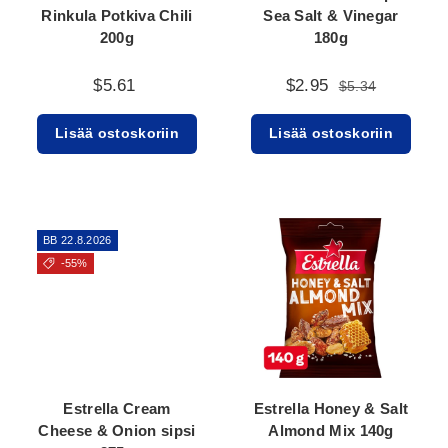
Rinkula Potkiva Chili
Sea Salt & Vinegar
200g
180g
$5.61
$2.95
$5.34
Lisää ostoskoriin
Lisää ostoskoriin
BB 22.8.2026
-55%
Estrella Cream
Estrella Honey & Salt
Cheese & Onion sipsi
Almond Mix 140g