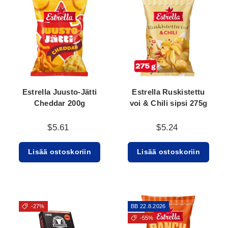
Estrella Juusto-Jätti
Estrella Ruskistettu
Cheddar 200g
voi & Chili sipsi 275g
$5.61
$5.24
Lisää ostoskoriin
Lisää ostoskoriin
-27%
BB 22.8.2026
-55%