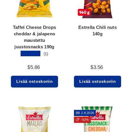
Taffel Cheese Drops
Estrella Chili nuts
cheddar & jalapeno
140g
maustettu
juustosnacks 190g
★★★★★
(1)
$5.86
$3.56
Lisää ostoskoriin
Lisää ostoskoriin
BB 2.8.2026
-52%