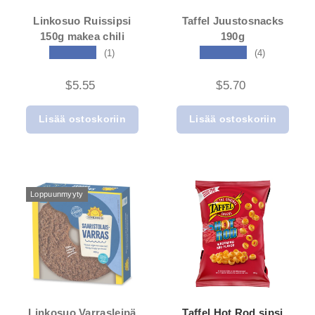
Linkosuo Ruissipsi
Taffel Juustosnacks
150g makea chili
190g
★★★★★
★★★★★
(1)
(4)
$5.55
$5.70
Lisää ostoskoriin
Lisää ostoskoriin
Loppuunmyyty
Linkosuo Varrasleipä
Taffel Hot Rod sipsi