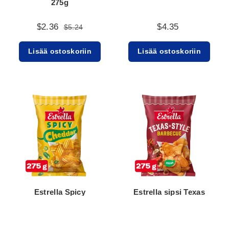
275g
$2.36
$4.35
$5.24
Lisää ostoskoriin
Lisää ostoskoriin
Estrella Spicy
Estrella sipsi Texas
Cheddar sipsi 275g
style barbecue 275g
$5.24
$5.24