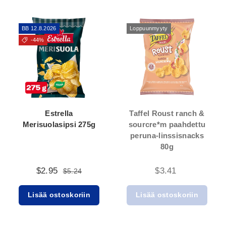
BB 12.8.2026
Loppuunmyyty
-44%
Estrella
Taffel Roust ranch &
Merisuolasipsi 275g
sourcre*m paahdettu
peruna-linssisnacks
80g
$2.95
$3.41
$5.24
Lisää ostoskoriin
Lisää ostoskoriin