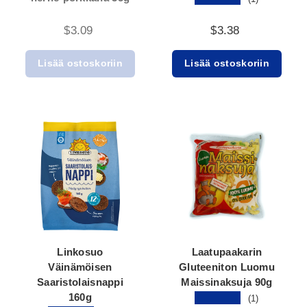
$3.09
$3.38
Lisää ostoskoriin
Lisää ostoskoriin
Linkosuo
Laatupaakarin
Väinämöisen
Gluteeniton Luomu
Saaristolaisnappi
Maissinaksuja 90g
160g
★★★★★
(1)