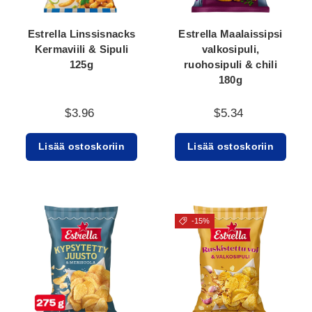
Estrella Linssisnacks
Estrella Maalaissipsi
Kermaviili & Sipuli
valkosipuli,
125g
ruohosipuli & chili
180g
$3.96
$5.34
Lisää ostoskoriin
Lisää ostoskoriin
-15%