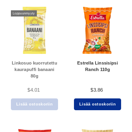
Loppuunmyyty
Linkosuo kuorrutettu
Estrella Linssisipsi
kaurapuffi banaani
Ranch 110g
80g
$4.01
$3.86
Lisää ostoskoriin
Lisää ostoskoriin