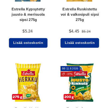
Estrella Kypsytetty
Estrella Ruskistettu
juusto & merisuola
voi & valkosipuli sipsi
sipsi 275g
275g
$5.24
$4.45
$5.24
Lisää ostoskoriin
Lisää ostoskoriin
BB 11.8.2026
-37%