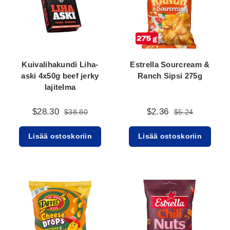
Kuivalihakundi Liha-
Estrella Sourcream &
aski 4x50g beef jerky
Ranch Sipsi 275g
lajitelma
$28.30
$2.36
$38.80
$5.24
Lisää ostoskoriin
Lisää ostoskoriin