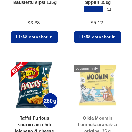
maustettu sipsi 135g
pippuri 150g
★★★★★
(1)
$3.38
$5.12
Lisää ostoskoriin
Lisää ostoskoriin
Loppuunmyyty
Taffel Furious
Oikia Moomin
sourcream chili
Luomukauranaksu
jalapeno & cheese
original 35 g