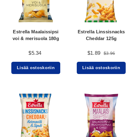
Estrella Maalaissipsi
Estrella Linssisnacks
voi & merisuola 180g
Cheddar 125g
$5.34
$1.89
$3.96
Lisää ostoskoriin
Lisää ostoskoriin