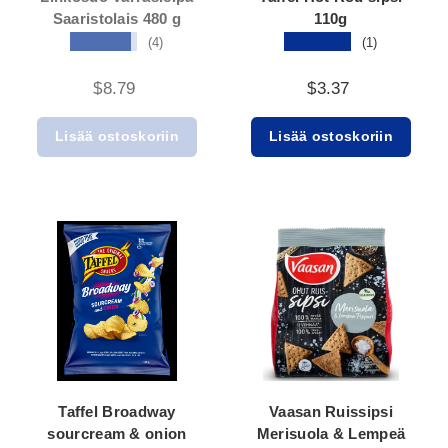
Saaristolais 480 g
110g
★★★★★
★★★★★
(4)
(1)
$8.79
$3.37
Lisää ostoskoriin
Lisää ostoskoriin
Taffel Broadway
Vaasan Ruissipsi
sourcream & onion
Merisuola & Lempeä