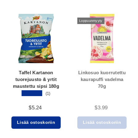
Loppuunmyyty
Taffel Kartanon
Linkosuo kuorrutettu
tuorejuusto & yrtit
kaurapuffi vadelma
maustettu sipsi 180g
70g
★★★★★
(1)
$5.24
$3.99
Lisää ostoskoriin
Lisää ostoskoriin