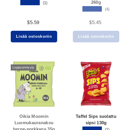
260g
★★★★★
(1)
★★★★★
(4)
$5.59
$5.45
Lisää ostoskoriin
Lisää ostoskoriin
Loppuunmyyty
Oikia Moomin
Taffel Sips suolattu
Luomukauranaksu
sipsi 130g
herne-porkkana 35g
★★★★★
(1)