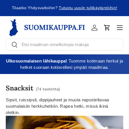
ä
Tilaatko Yhdysvaltoihin?
Tutustu uusiin tullikäytäntöihin!
Jatka sisältöön
Vali
Kirjaudu
Ostoskori
Etsi
Etsi
Ulkosuomalaisen lähikauppa!
Tuomme kotimaan herkut ja
hetket suoraan kotiovellesi ympäri maailmaa.
Snacksit
(74 tuotetta)
Sipsit, ruissipsit, dippijauheet ja muuta naposteltavaa
suomalaisiin herkkuhetkiin. Rapea hetki, missä ikinä
oletkin.