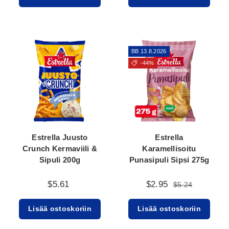
BB 13.8.2026
-44%
Estrella Juusto
Estrella
Crunch Kermaviili &
Karamellisoitu
Sipuli 200g
Punasipuli Sipsi 275g
$5.61
$2.95
$5.24
Lisää ostoskoriin
Lisää ostoskoriin