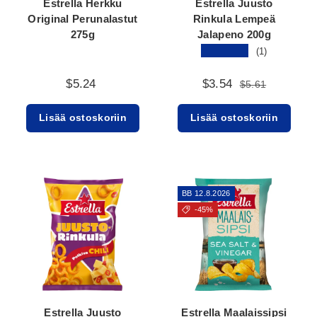
Estrella Herkku
Estrella Juusto
Original Perunalastut
Rinkula Lempeä
275g
Jalapeno 200g
★★★★★
(1)
$5.24
$3.54
$5.61
Lisää ostoskoriin
Lisää ostoskoriin
BB 12.8.2026
-45%
Estrella Juusto
Estrella Maalaissipsi