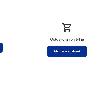
Ostoskorisi on tyhjä
Aloita ostokset
Välisumma:$0.00 USD
Lataa ...