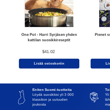
One Pot - Harri Syrjäsen yhden
Pienet s
kattilan suosikkireseptit
$41.02
Lisää ostoskoriin
Li
Eniten Suomi-tuotteita
To
Löydä suosikkisi yli 3 000
Yli
klassikon ja uutuuden
läh
joukosta
ma