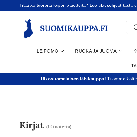
Tilaatko tuoreita leipomotuotteita?
Lue tilausohjeet tästä e
Jatka sisältöön
Etsi
E
LEIPOMO
RUOKA JA JUOMA
K
T
Ulkosuomalaisen lähikauppa!
Tuomme kotima
Kirjat
(12 tuotetta)