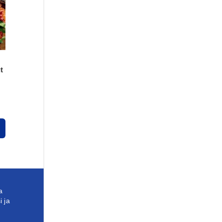
t
a
i ja