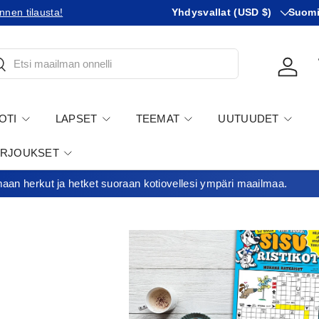
Maa
KIeli
nnen tilausta!
Tilaatko Yhdysvaltoihin?
Yhdysvallat (USD $)
Tutustu 
Suom
tsi
Kirjau
OTI
LAPSET
TEEMAT
UUTUUDET
ARJOUKSET
an herkut ja hetket suoraan kotiovellesi ympäri maailmaa.