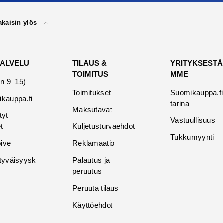
akaisin ylös
PALVELU
TILAUS &
YRITYKSESTÄ
TOIMITUS
MME
in 9–15)
Toimitukset
Suomikauppa.fi
kauppa.fi
tarina
Maksutavat
tyt
Vastuullisuus
t
Kuljetusturvaehdot
Tukkumyynti
oive
Reklamaatio
tyväisyysk
Palautus ja
peruutus
Peruuta tilaus
Käyttöehdot