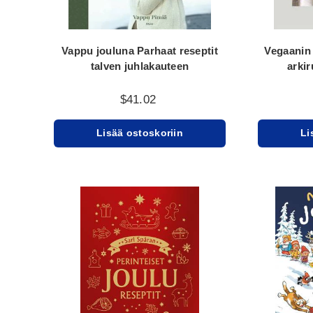
Vappu jouluna Parhaat reseptit
Vegaanin 
talven juhlakauteen
arkir
$41.02
Lisää ostoskoriin
Li