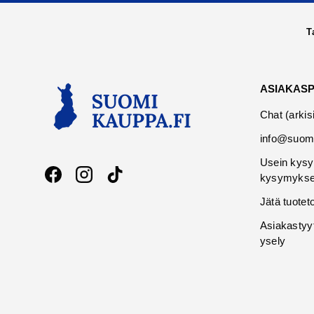
T
ASIAKAS
Chat (arkis
info@suomi
Usein kysy
kysymykse
Facebook
Instagram
TikTok
Jätä tuotet
Asiakastyy
ysely