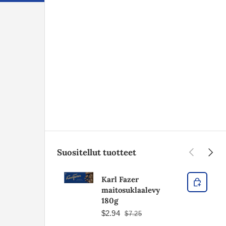
Edellinen
Seura
Suositellut tuotteet
Karl Fazer
maitosuklaalevy
180g
$2.94
$7.25