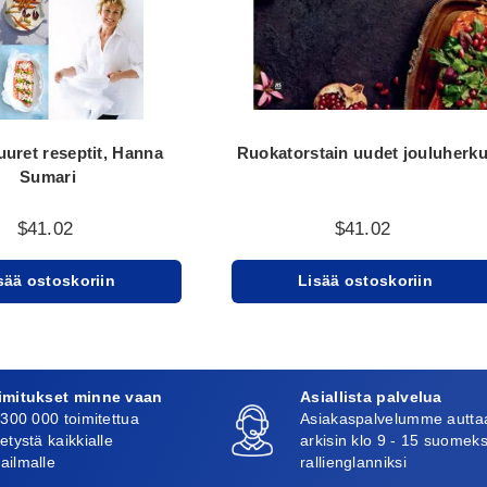
uuret reseptit, Hanna
Ruokatorstain uudet jouluherku
Sumari
$41.02
$41.02
sää ostoskoriin
Lisää ostoskoriin
imitukset minne vaan
Asiallista palvelua
 300 000 toimitettua
Asiakaspalvelumme autta
etystä kaikkialle
arkisin klo 9 - 15 suomeks
ailmalle
rallienglanniksi