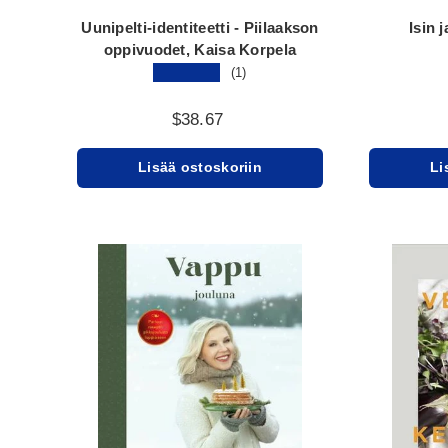
Uunipelti-identiteetti - Piilaakson
Isin j
oppivuodet, Kaisa Korpela
★★★★★
(1)
$38.67
Lisää ostoskoriin
Li