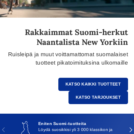
Rakkaimmat Suomi-herkut
Naantalista New Yorkiin
Ruisleipä ja muut voittamattomat suomalaiset
tuotteet pikatoimituksina ulkomaille
KATSO KAIKKI TUOTTEET
KATSO TARJOUKSET
Eniten Suomi-tuotteita
Edellinen
Seu
Löydä suosikkisi yli 3 000 klassikon ja