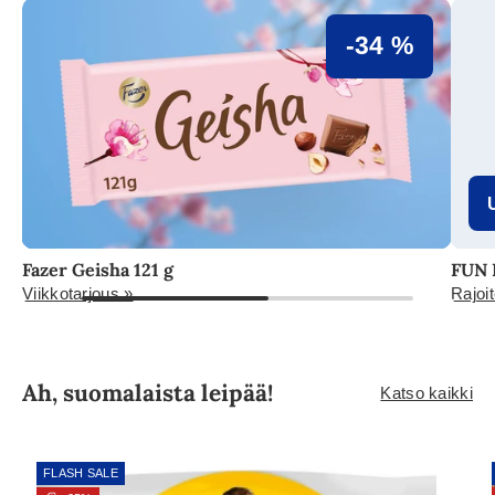
-34 %
Fazer Geisha 121 g
FUN 
Viikkotarjous »
Rajoit
Ah, suomalaista leipää!
Katso kaikki
FLASH SALE