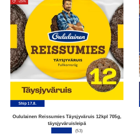
-25%
Ship 17.8.
Oululainen Reissumies Täysjyväruis 12kpl 705g,
täysjyväruisleipä
★★★★★
(53)