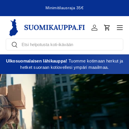
Minimitilausraja 35€
Jatka sisältöön
Vali
Kirjaudu
Ostoskori
Etsi
Etsi
Ulkosuomalaisen lähikauppa!
Tuomme kotimaan herkut ja
hetket suoraan kotiovellesi ympäri maailmaa.