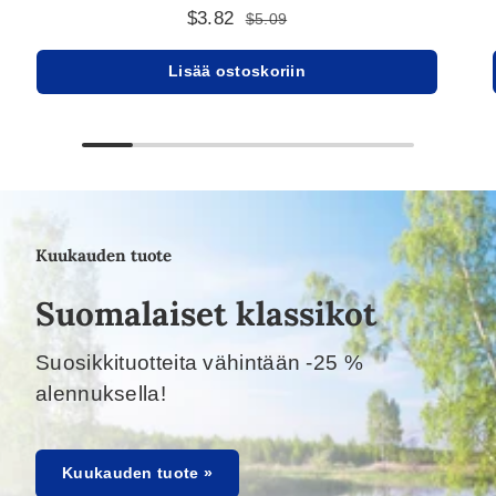
$3.82
$5.09
Lisää ostoskoriin
Kuukauden tuote
Suomalaiset klassikot
Suosikkituotteita vähintään -25 %
alennuksella!
Kuukauden tuote »