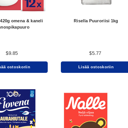
 420g omena & kaneli
Risella Puuroriisi 1kg
nnospikapuuro
$9.85
$5.77
sää ostoskoriin
Lisää ostoskoriin