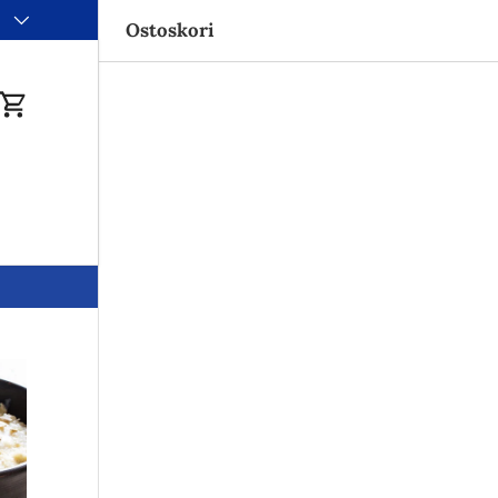
i
Ostoskori
du
Ostoskori