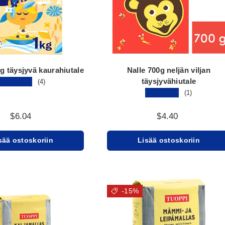
g täysjyvä kaurahiutale
Nalle 700g neljän viljan
täysjyvähiutale
★★★★★
(4)
★★★★★
(1)
$6.04
$4.40
sää ostoskoriin
Lisää ostoskoriin
-15%