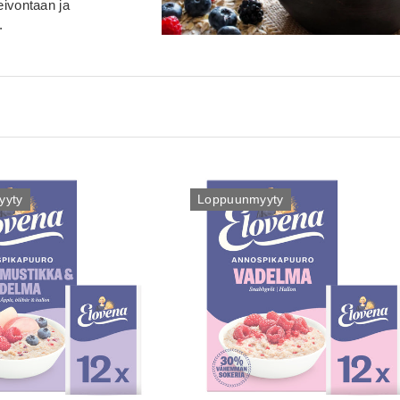
eivontaan ja
.
yyty
Loppuunmyyty