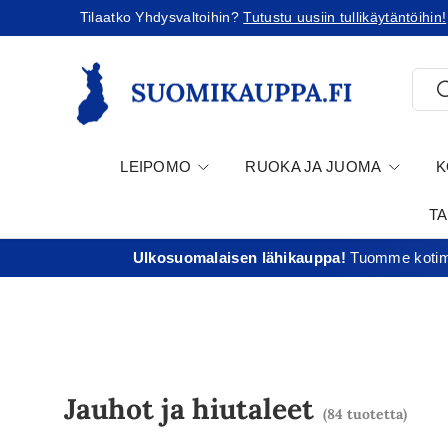
Tilaatko Yhdysvaltoihin?
Tutustu uusiin tullikäytäntöihin!
Jatka sisältöön
Etsi
E
LEIPOMO
RUOKA JA JUOMA
K
T
Ulkosuomalaisen lähikauppa!
Tuomme kotima
Jauhot ja hiutaleet
(84 tuotetta)