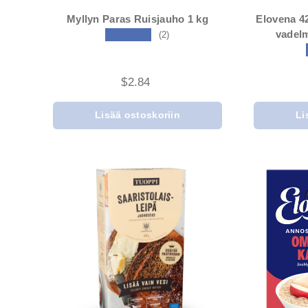
Myllyn Paras Ruisjauho 1 kg
Elovena 4
vadel
★★★★★
(2)
$2.84
Lisää ostoskoriin
Li