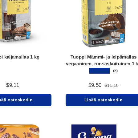
i kaljamallas 1 kg
Tuoppi Mämmi- ja leipämallas
vegaaninen, runsaskuituinen 1 
★★★★★
(3)
$9.11
$9.50
$11.18
sää ostoskoriin
Lisää ostoskoriin