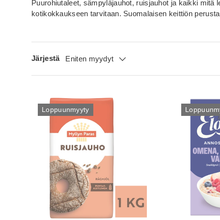
Puurohiutaleet, sämpyläjauhot, ruisjauhot ja kaikki mitä l
kotikokkaukseen tarvitaan. Suomalaisen keittiön perusta
Järjestä
Eniten myydyt
Loppuunmyyty
Loppuunm