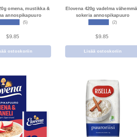
20g omena, mustikka &
Elovena 420g vadelma vähemm
ma annospikapuuro
sokeria annospikapuuro
★★★★★
★★★★★
(5)
(2)
$9.85
$9.85
sää ostoskoriin
Lisää ostoskoriin