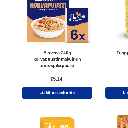
Elovena 240g
Tuopp
korvapuustinmakuinen
annospikapuuro
$5.14
Lisää ostoskoriin
Li