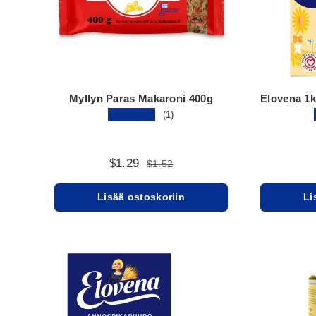
Myllyn Paras Makaroni 400g
Elovena 1k
★★★★★
(1)
$1.29
$1.52
Lisää ostoskoriin
Li