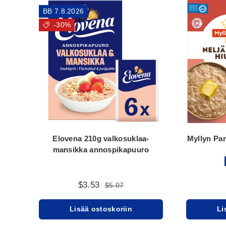
BB 7.8.2026
-30%
Elovena 210g valkosuklaa-
Myllyn Par
mansikka annospikapuuro
$3.53
$5.07
Lisää ostoskoriin
Li