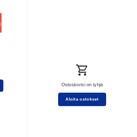
Ostoskorisi on tyhjä
Aloita ostokset
Välisumma:$0.00 USD
Lataa ...