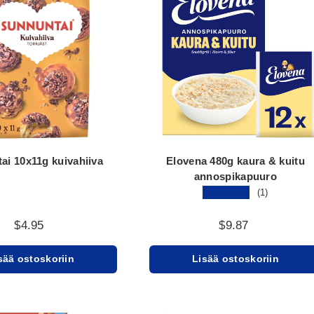
ai 10x11g kuivahiiva
Elovena 480g kaura & kuitu
annospikapuuro
★★★★★
(1)
$4.95
$9.87
sää ostoskoriin
Lisää ostoskoriin