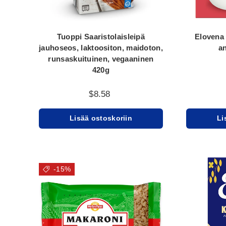
Tuoppi Saaristolaisleipä
Elovena
jauhoseos, laktoositon, maidoton,
a
runsaskuituinen, vegaaninen
420g
$8.58
Lisää ostoskoriin
Li
-15%