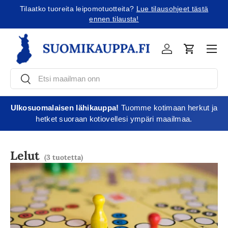
Tilaatko tuoreita leipomotuotteita?
Lue tilausohjeet tästä
Jatka sisältöön
ennen tilausta!
Vali
Kirjaudu
Ostoskori
Etsi
Etsi
Ulkosuomalaisen lähikauppa!
Tuomme kotimaan herkut ja
hetket suoraan kotiovellesi ympäri maailmaa.
Lelut
(3 tuotetta)