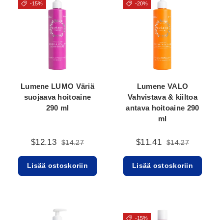
-15%
-20%
Lumene LUMO Väriä
Lumene VALO
suojaava hoitoaine
Vahvistava & kiiltoa
290 ml
antava hoitoaine 290
ml
$12.13
$11.41
$14.27
$14.27
Lisää ostoskoriin
Lisää ostoskoriin
-15%