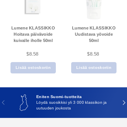
Lumene KLASSIKKO
Lumene KLASSIKKO
Hoitava päivävoide
Uudistava yövoide
kuivalle iholle 50ml
50ml
$8.58
$8.58
Lisää ostoskoriin
Lisää ostoskoriin
Eniten Suomi-tuotteita
Edellinen
Seu
Löydä suosikkisi yli 3 000 klassikon ja
uutuuden joukosta