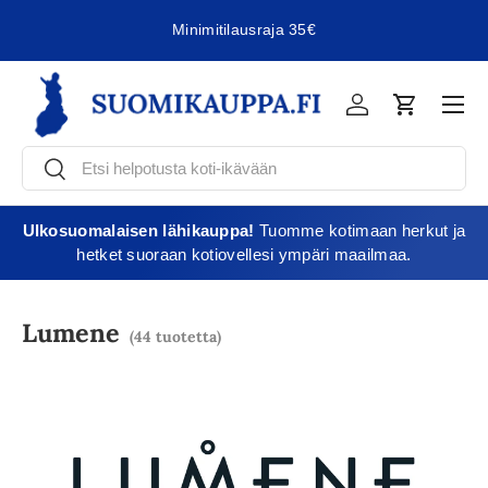
Minimitilausraja 35€
Jatka sisältöön
Vali
Kirjaudu
Ostoskori
Etsi
Etsi
Ulkosuomalaisen lähikauppa!
Tuomme kotimaan herkut ja
hetket suoraan kotiovellesi ympäri maailmaa.
Lumene
(44 tuotetta)