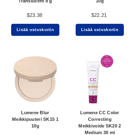
Translucent 8 g
10g
$23.38
$22.21
Lisää ostoskoriin
Lisää ostoskoriin
Lumene Blur
Lumene CC Color
Meikkipuuteri SK15 1
Correcting
10g
Meikkivoide SK20 2
Medium 30 ml