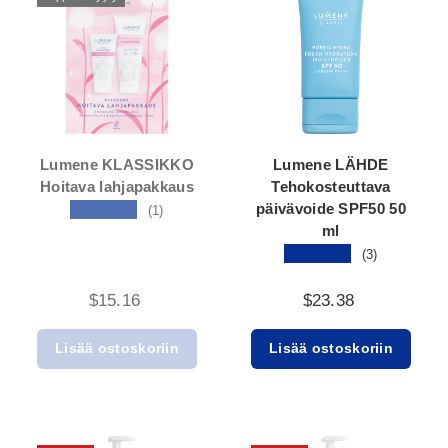
Lumene KLASSIKKO
Lumene LÄHDE
Hoitava lahjapakkaus
Tehokosteuttava
päivävoide SPF50 50
★★★★★
(1)
ml
★★★★★
(3)
$15.16
$23.38
Lisää ostoskoriin
Lisää ostoskoriin