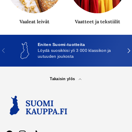
Vaaleat leivät
Vaatteet ja tekstiilit
Eniten Suomi-tuotteita
Edellinen
Seu
Löydä suosikkisi yli 3 000 klassikon ja
uutuuden joukosta
Takaisin ylös