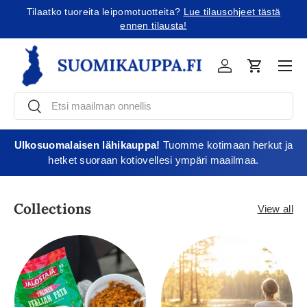
Tilaatko tuoreita leipomotuotteita?
Lue tilausohjeet tästä
Jatka sisältöön
ennen tilausta!
Vali
Kirjaudu
Ostoskori
Etsi
Etsi
Ulkosuomalaisen lähikauppa!
Tuomme kotimaan herkut ja
hetket suoraan kotiovellesi ympäri maailmaa.
Collections
View all