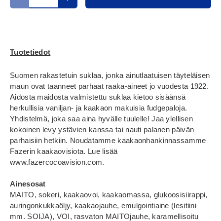
Translation missing: fi.cart.items.decrease_quantity
Translation missing: fi.cart.items.increase_
Tuotetiedot
Suomen rakastetuin suklaa, jonka ainutlaatuisen täyteläisen
maun ovat taanneet parhaat raaka-aineet jo vuodesta 1922.
Aidosta maidosta valmistettu suklaa kietoo sisäänsä
herkullisia vaniljan- ja kaakaon makuisia fudgepaloja.
Yhdistelmä, joka saa aina hyvälle tuulelle! Jaa ylellisen
kokoinen levy ystävien kanssa tai nauti palanen päivän
parhaisiin hetkiin. Noudatamme kaakaonhankinnassamme
Fazerin kaakaovisiota. Lue lisää
www.fazercocoavision.com.
Ainesosat
MAITO, sokeri, kaakaovoi, kaakaomassa, glukoosisiirappi,
auringonkukkaöljy, kaakaojauhe, emulgointiaine (lesitiini
mm. SOIJA), VOI, rasvaton MAITOjauhe, karamellisoitu