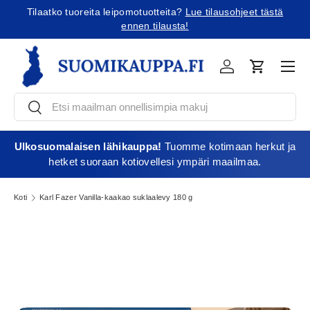
eita?
Lue tilausohjeet tästä
Tilaatko Yhdysvaltoihin?
Tutustu uus
Jatka sisältöön
austa!
Vali
Kirjaudu
Ostoskori
Etsi
Etsi
Ulkosuomalaisen lähikauppa!
Tuomme kotimaan herkut ja
hetket suoraan kotiovellesi ympäri maailmaa.
Koti
Karl Fazer Vanilla-kaakao suklaalevy 180 g