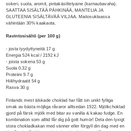
sokeri, suola, aromit, pintakäsittelyaine (karnaubavaha).
SAATTAA SISÄLTÄÄ PÄHKINÄÄ, MANTELIA JA
GLUTEENIA SISÄLTÄVÄÄ VILJAA. Maitosuklaassa
vähintään 30% kaakaota.
Ravintosisältö (per 100 g)
- josta tyydyttyneitä 17 g
Energia 524 kcal / 2192 kJ
- joista sokeria 53 g
Suola 0.32 g
Proteiini 9.7 g
Hiilihydraatit 54 g
Rasva 30 g
Finlands mest älskade choklad har fått sin unikt fylliga
smak av bästa möjliga råvaror alltsedan 1922. Mjölkchoklad
gjord på färsk mjölk med bitar av vanilla & kakao fudge. En
kombination som alltid får dig på gott humör! Dela den lyxigt
stora chokladkakan med vänner eller förgyll din dag med en