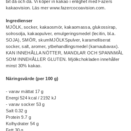
bit då och då. Vi köper in kakao i enlighet med Fazers
kakaovision. Läs mer www.fazercocoavision.com.
Ingredienser
MJÖLK, socker, kakaosmör, kakaomassa, glukossirap,
solrosolja, kakaopulver, emulgeringsmedel (lecitin, bl.a.
SOJA), SMÖR, skumMJÖLKSpulver, karamelliserat
socker, salt, aromer, ytbehandlingsmedel (karnaubavax).
KAN INNEHÅLLA NÖTTER, MANDLAR OCH SPANNMÅL
SOM INNEHÅLLER GLUTEN. Mjölkchokladen innehåller
minst 30% kakao.
Näringsvärde (per 100 g)
- varav mättat 17 g
Energi 524 kcal / 2192 kJ
- varav socker 53 g
Salt 0.32 g
Protein 9.7 g
Kolhydrater 54 g
Fett 30 g