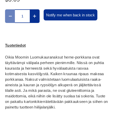
Määrä
Notify me when back in stock
Translation missing: fi.cart.items.decrease_quantity
Translation missing: fi.cart.items.increase_
Tuotetiedot
Oikia Moomin Luomukauranaksut herne-porkkana ovat
täyttävämpi välipala perheen pienimmille. Niissä on puhtia
kaurasta ja herneestä sekä hyvälaatuista rasvaa
kotimaisesta kasviöljystä. Kaiken kruunaa ripaus makeaa
porkkanaa. Naksut valmistetaan luomulaatuisista raaka-
aineista ja kauran ja rypsiöljyn alkuperä on jäljitettävissä
tilalle asti. Ja mikä parasta, ne ovat gluteenittomia ja
maidottomia, eikä niihin ole lisätty suolaa tai sokeria. Tuote
on pakattu kartonkikierrätettävään pakkaukseen ja siihen on
painettu tuotteen hiilijalanjälki.