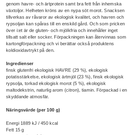
genom havre- och ärtprotein samt bra fett från inhemska
växtoljor. Helheten kröns av en nypa söt morot. Snacksen
tillverkas av råvaror av ekologisk kvalitet, och havren och
rypsoljan kan spåras till en enskild gård. Och som pricken
över i:et är de gluten- och mjölkfria och innehåller inget
tillsatt salt eller socker. Förpackningen kan återvinnas som
kartongförpackning och vi berättar också produktens
koldioxidavtrykt på den.
Ingredienser
finsk glutenfri ekologisk HAVRE (29 %), ekologisk
potatisstärkelse, ekologisk ärtmjöl (23 %), finsk ekologisk
rypsolja, torkad ekologisk morot (5 %), ekologisk
maltodekstrin, naturlig arom (citron), tiamin. Förpackad i en
skyddande atmosfär.
Näringsvärde (per 100 g)
Energi 1889 kJ / 450 kcal
Fett 15 g