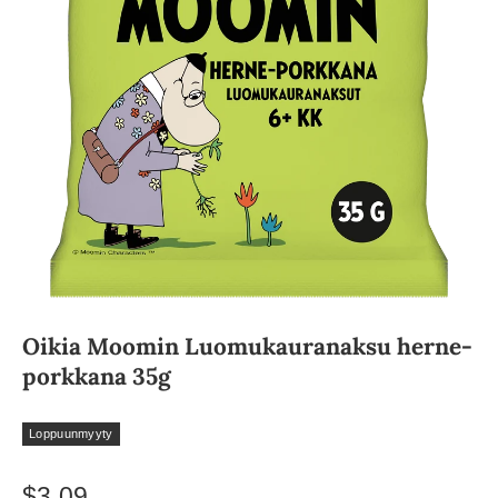
Oikia Moomin Luomukauranaksu herne-
porkkana 35g
Loppuunmyyty
$3.09