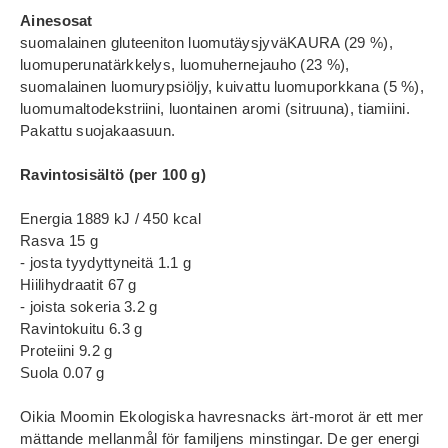
Ainesosat
suomalainen gluteeniton luomutäysjyväKAURA (29 %),
luomuperunatärkkelys, luomuhernejauho (23 %),
suomalainen luomurypsiöljy, kuivattu luomuporkkana (5 %),
luomumaltodekstriini, luontainen aromi (sitruuna), tiamiini.
Pakattu suojakaasuun.
Ravintosisältö (per 100 g)
Energia 1889 kJ / 450 kcal
Rasva 15 g
- josta tyydyttyneitä 1.1 g
Hiilihydraatit 67 g
- joista sokeria 3.2 g
Ravintokuitu 6.3 g
Proteiini 9.2 g
Suola 0.07 g
Oikia Moomin Ekologiska havresnacks ärt-morot är ett mer
mättande mellanmål för familjens minstingar. De ger energi