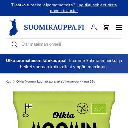
Tilaatko tuoreita leipomotuotteita?
Lue tilausohjeet tästä
Jatka sisältöön
ennen tilausta!
Vali
Kirjaudu
Ostoskori
Etsi
Etsi
Ulkosuomalaisen lähikauppa!
Tuomme kotimaan herkut ja
hetket suoraan kotiovellesi ympäri maailmaa.
Koti
Oikia Moomin Luomukauranaksu herne-porkkana 35g