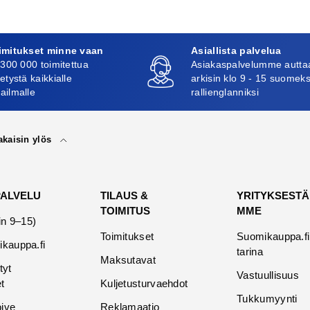
imitukset minne vaan
Asiallista palvelua
 300 000 toimitettua
Asiakaspalvelumme autta
etystä kaikkialle
arkisin klo 9 - 15 suomeks
ailmalle
rallienglanniksi
akaisin ylös
PALVELU
TILAUS &
YRITYKSESTÄ
TOIMITUS
MME
in 9–15)
Toimitukset
Suomikauppa.fi
kauppa.fi
tarina
Maksutavat
tyt
Vastuullisuus
t
Kuljetusturvaehdot
Tukkumyynti
oive
Reklamaatio