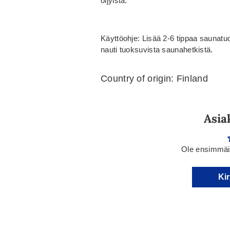
öljyistä.
Käyttöohje: Lisää 2-6 tippaa saunatuo
nauti tuoksuvista saunahetkistä.
Country of origin: Finland
Asia
Ole ensimmäin
Kir