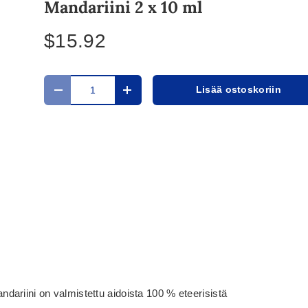
Mandariini 2 x 10 ml
$15.92
Määrä
Lisää ostoskoriin
Translation missing: fi.cart.items.decrease_quantit
Translation missing: fi.cart.items.in
ariini on valmistettu aidoista 100 % eteerisistä