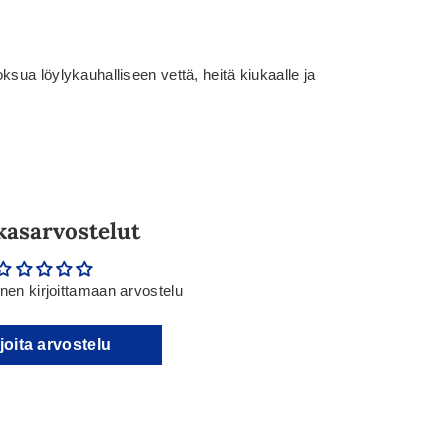
ksua löylykauhalliseen vettä, heitä kiukaalle ja
kasarvostelut
en kirjoittamaan arvostelu
joita arvostelu