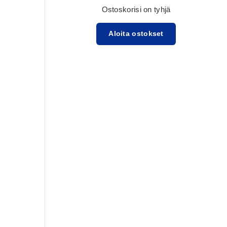
Ostoskorisi on tyhjä
Aloita ostokset
Välisumma:$0.00 USD
Lataa ...