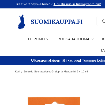
Tilaatko Yhdysvaltoihin?
Tutustu uusiin tullikäytäntöihin!
Jatka sisältöön
Etsi
E
LEIPOMO
RUOKA JA JUOMA
K
T
Ulkosuomalaisen lähikauppa!
Tuomme kotima
Koti
Emendo Saunatuoksut Greippi ja Mandariini 2 x 10 ml