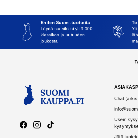
Eniten Suomi-tuotteita
To
Löydä suosikkisi yli 3 000
Yli
klassikon ja uutuuden
läh
joukosta
ma
T
ASIAKAS
Chat (arkis
info@suomi
Usein kysy
kysymykse
Facebook
Instagram
TikTok
Jätä tuotet