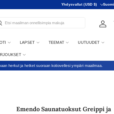
Maa
KIeli
Minimitilausraja 35€
Yhdysvallat (USD $)
Suom
tsi
Kirjau
OTI
LAPSET
TEEMAT
UUTUUDET
ARJOUKSET
an herkut ja hetket suoraan kotiovellesi ympäri maailmaa.
Emendo Saunatuoksut Greippi ja