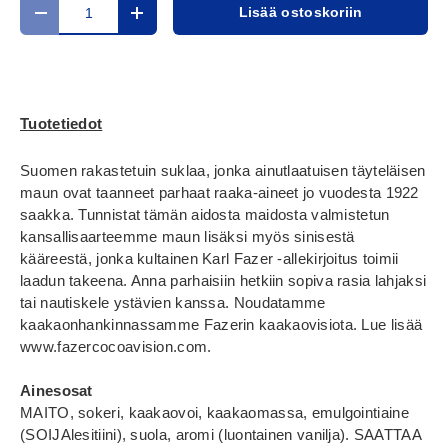
Määrä
Lisää ostoskoriin
Translation missing: fi.cart.items.decrease_quantity
Translation missing: fi.cart.items.increase_
Tuotetiedot
Suomen rakastetuin suklaa, jonka ainutlaatuisen täyteläisen
maun ovat taanneet parhaat raaka-aineet jo vuodesta 1922
saakka. Tunnistat tämän aidosta maidosta valmistetun
kansallisaarteemme maun lisäksi myös sinisestä
kääreestä, jonka kultainen Karl Fazer -allekirjoitus toimii
laadun takeena. Anna parhaisiin hetkiin sopiva rasia lahjaksi
tai nautiskele ystävien kanssa. Noudatamme
kaakaonhankinnassamme Fazerin kaakaovisiota. Lue lisää
www.fazercocoavision.com.
Ainesosat
MAITO, sokeri, kaakaovoi, kaakaomassa, emulgointiaine
(SOIJAlesitiini), suola, aromi (luontainen vanilja). SAATTAA