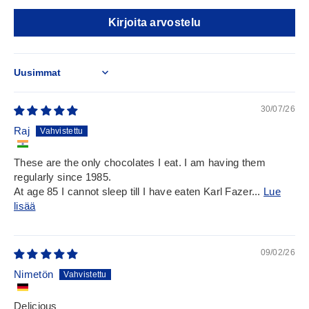
Kirjoita arvostelu
Sort by
30/07/26
Raj
These are the only chocolates I eat. I am having them
regularly since 1985.
At age 85 I cannot sleep till I have eaten Karl Fazer...
Lue
lisää
09/02/26
Nimetön
Delicious