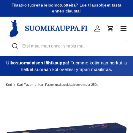
Tilaatko tuoreita leipomotuotteita?
Lue tilausohjeet tästä
Jatka sisältöön
ennen tilausta!
Vali
Kirjaudu
Ostoskori
Etsi
Etsi
Ulkosuomalaisen lähikauppa!
Tuomme kotimaan herkut ja
hetket suoraan kotiovellesi ympäri maailmaa.
Koti
Karl Fazer
Karl Fazer maitosuklaakonvehteja 250g