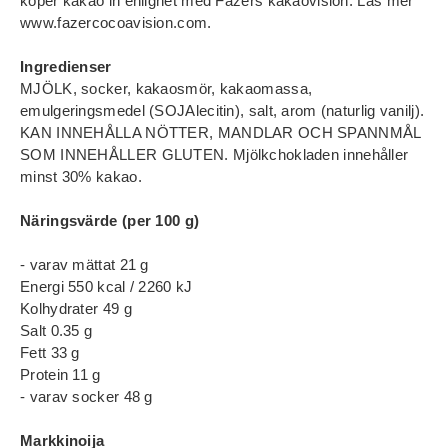
köper kakao in enlighet med Fazers kakaovision. Läs mer
www.fazercocoavision.com.
Ingredienser
MJÖLK, socker, kakaosmör, kakaomassa,
emulgeringsmedel (SOJAlecitin), salt, arom (naturlig vanilj).
KAN INNEHÅLLA NÖTTER, MANDLAR OCH SPANNMÅL
SOM INNEHÅLLER GLUTEN. Mjölkchokladen innehåller
minst 30% kakao.
Näringsvärde (per 100 g)
- varav mättat 21 g
Energi 550 kcal / 2260 kJ
Kolhydrater 49 g
Salt 0.35 g
Fett 33 g
Protein 11 g
- varav socker 48 g
Markkinoija