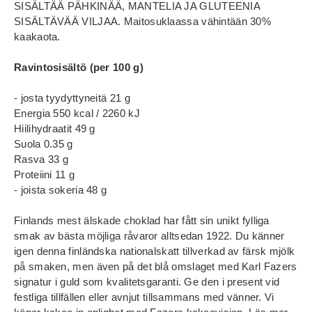
SISÄLTÄÄ PÄHKINÄÄ, MANTELIA JA GLUTEENIA
SISÄLTÄVÄÄ VILJAA. Maitosuklaassa vähintään 30%
kaakaota.
Ravintosisältö (per 100 g)
- josta tyydyttyneitä 21 g
Energia 550 kcal / 2260 kJ
Hiilihydraatit 49 g
Suola 0.35 g
Rasva 33 g
Proteiini 11 g
- joista sokeria 48 g
Finlands mest älskade choklad har fått sin unikt fylliga
smak av bästa möjliga råvaror alltsedan 1922. Du känner
igen denna finländska nationalskatt tillverkad av färsk mjölk
på smaken, men även på det blå omslaget med Karl Fazers
signatur i guld som kvalitetsgaranti. Ge den i present vid
festliga tillfällen eller avnjut tillsammans med vänner. Vi