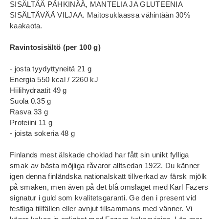
SISÄLTÄÄ PÄHKINÄÄ, MANTELIA JA GLUTEENIA
SISÄLTÄVÄÄ VILJAA. Maitosuklaassa vähintään 30%
kaakaota.
Ravintosisältö (per 100 g)
- josta tyydyttyneitä 21 g
Energia 550 kcal / 2260 kJ
Hiilihydraatit 49 g
Suola 0.35 g
Rasva 33 g
Proteiini 11 g
- joista sokeria 48 g
Finlands mest älskade choklad har fått sin unikt fylliga
smak av bästa möjliga råvaror alltsedan 1922. Du känner
igen denna finländska nationalskatt tillverkad av färsk mjölk
på smaken, men även på det blå omslaget med Karl Fazers
signatur i guld som kvalitetsgaranti. Ge den i present vid
festliga tillfällen eller avnjut tillsammans med vänner. Vi