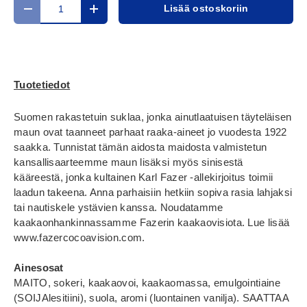
Määrä
Lisää ostoskoriin
Translation missing: fi.cart.items.decrease_quantity
Translation missing: fi.cart.items.increase_
Tuotetiedot
Suomen rakastetuin suklaa, jonka ainutlaatuisen täyteläisen
maun ovat taanneet parhaat raaka-aineet jo vuodesta 1922
saakka. Tunnistat tämän aidosta maidosta valmistetun
kansallisaarteemme maun lisäksi myös sinisestä
kääreestä, jonka kultainen Karl Fazer -allekirjoitus toimii
laadun takeena. Anna parhaisiin hetkiin sopiva rasia lahjaksi
tai nautiskele ystävien kanssa. Noudatamme
kaakaonhankinnassamme Fazerin kaakaovisiota. Lue lisää
www.fazercocoavision.com.
Ainesosat
MAITO, sokeri, kaakaovoi, kaakaomassa, emulgointiaine
(SOIJAlesitiini), suola, aromi (luontainen vanilja). SAATTAA