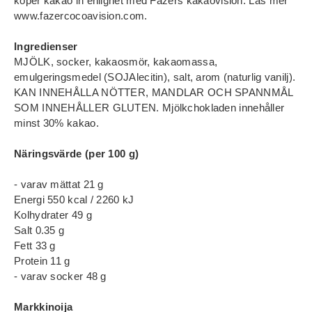
köper kakao in enlighet med Fazers kakaovision. Läs mer
www.fazercocoavision.com.
Ingredienser
MJÖLK, socker, kakaosmör, kakaomassa,
emulgeringsmedel (SOJAlecitin), salt, arom (naturlig vanilj).
KAN INNEHÅLLA NÖTTER, MANDLAR OCH SPANNMÅL
SOM INNEHÅLLER GLUTEN. Mjölkchokladen innehåller
minst 30% kakao.
Näringsvärde (per 100 g)
- varav mättat 21 g
Energi 550 kcal / 2260 kJ
Kolhydrater 49 g
Salt 0.35 g
Fett 33 g
Protein 11 g
- varav socker 48 g
Markkinoija