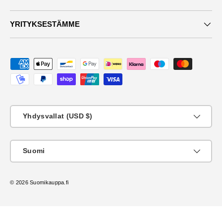
YRITYKSESTÄMME
Maksutavat
Maa
Yhdysvallat (USD $)
KIeli
Suomi
© 2026
Suomikauppa.fi