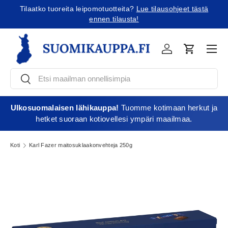
Tilaatko tuoreita leipomotuotteita?
Lue tilausohjeet tästä
Jatka sisältöön
ennen tilausta!
Vali
Kirjaudu
Ostoskori
Etsi
Etsi
Ulkosuomalaisen lähikauppa!
Tuomme kotimaan herkut ja
hetket suoraan kotiovellesi ympäri maailmaa.
Koti
Karl Fazer maitosuklaakonvehteja 250g