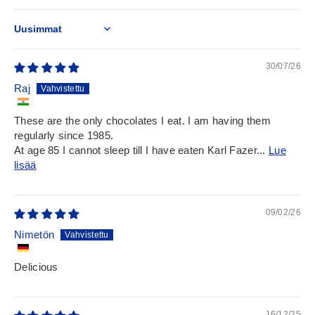
Sort by
30/07/26
Raj
These are the only chocolates I eat. I am having them
regularly since 1985.
At age 85 I cannot sleep till I have eaten Karl Fazer...
Lue
lisää
09/02/26
Nimetön
Delicious
16/12/25