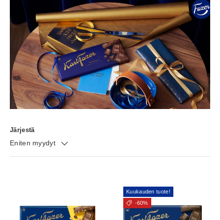
Järjestä
Eniten myydyt
Kuukauden tuote!
-60%