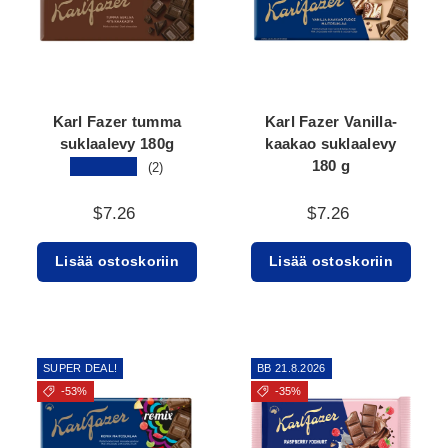
Karl Fazer tumma
Karl Fazer Vanilla-
suklaalevy 180g
kaakao suklaalevy
180 g
★★★★★
(2)
$7.26
$7.26
Lisää ostoskoriin
Lisää ostoskoriin
SUPER DEAL!
BB 21.8.2026
-53%
-35%