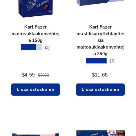
Karl Fazer
Karl Fazer
maitosuklaakonvehtej
mustikkatryffelitäyttei
a 150g
siä
maitosuklaakonvehtej
★★★★★
(3)
a 250g
★★★★★
(1)
$4.59
$11.66
$7.90
Lisää ostoskoriin
Lisää ostoskoriin