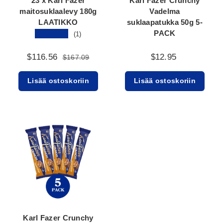
23 x Karl Fazer
Karl Fazer Crunchy
maitosuklaalevy 180g
Vadelma
LAATIKKO
suklaapatukka 50g 5-
PACK
★★★★★
(1)
$116.56
$12.95
$167.09
Lisää ostoskoriin
Lisää ostoskoriin
Karl Fazer Crunchy