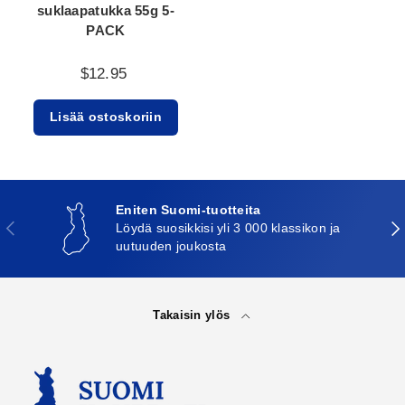
suklaapatukka 55g 5-
PACK
$12.95
Lisää ostoskoriin
Eniten Suomi-tuotteita
Edellinen
Seu
Löydä suosikkisi yli 3 000 klassikon ja
uutuuden joukosta
Takaisin ylös