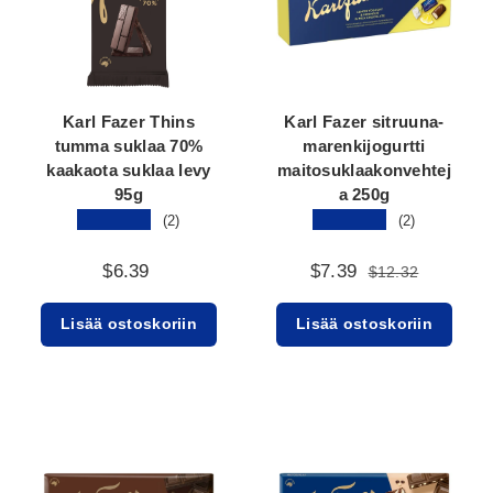
Karl Fazer Thins
Karl Fazer sitruuna-
tumma suklaa 70%
marenkijogurtti
kaakaota suklaa levy
maitosuklaakonvehtej
95g
a 250g
★★★★★
★★★★★
(2)
(2)
$6.39
$7.39
$12.32
Lisää ostoskoriin
Lisää ostoskoriin