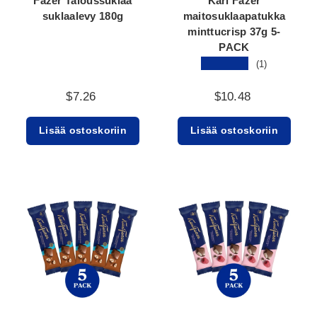
Fazer Taloussuklaa
Karl Fazer
suklaalevy 180g
maitosuklaapatukka
minttucrisp 37g 5-
PACK
★★★★★
(1)
$7.26
$10.48
Lisää ostoskoriin
Lisää ostoskoriin