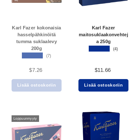
Karl Fazer kokonaisia
Karl Fazer
hasselpähkinöitä
maitosuklaakonvehtej
tumma suklaalevy
a 250g
200g
★★★★★
(4)
★★★★★
(7)
$7.26
$11.66
Lisää ostoskoriin
Lisää ostoskoriin
Loppuunmyyty