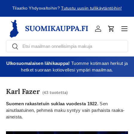
ä
Tilaatko Yhdysvaltoihin?
Tutustu uusiin tullikäytäntöihin!
Jatka sisältöön
Vali
Kirjaudu
Ostoskori
Etsi
Etsi
Ulkosuomalaisen lähikauppa!
Tuomme kotimaan herkut ja
hetket suoraan kotiovellesi ympäri maailmaa.
Karl Fazer
(43 tuotetta)
Suomen rakastetuin suklaa vuodesta 1922.
Sen
ainutlaatuinen, pehmeä maku syntyy vain parhaista raaka-
aineista.