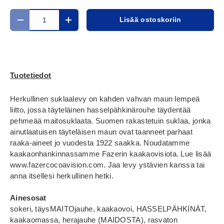
Määrä
Lisää ostoskoriin
Translation missing: fi.cart.items.decrease_quantity
Translation missing: fi.cart.items.increase_
Tuotetiedot
Herkullinen suklaalevy on kahden vahvan maun lempeä
liitto, jossa täyteläinen hasselpähkinärouhe täydentää
pehmeää maitosuklaata. Suomen rakastetuin suklaa, jonka
ainutlaatuisen täyteläisen maun ovat taanneet parhaat
raaka-aineet jo vuodesta 1922 saakka. Noudatamme
kaakaonhankinnassamme Fazerin kaakaovisiota. Lue lisää
www.fazercocoavision.com. Jaa levy ystävien kanssa tai
anna itsellesi herkullinen hetki.
Ainesosat
sokeri, täysMAITOjauhe, kaakaovoi, HASSELPÄHKINÄT,
kaakaomassa, herajauhe (MAIDOSTA), rasvaton