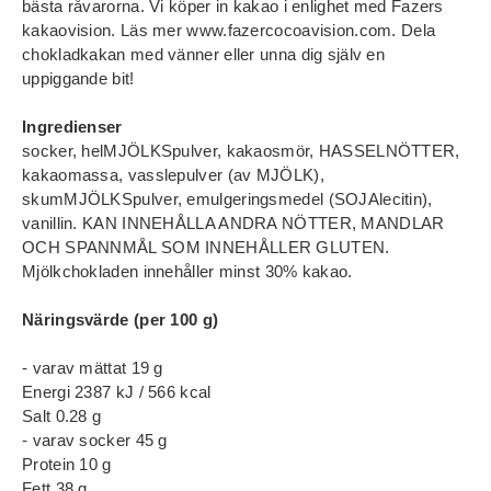
bästa råvarorna. Vi köper in kakao i enlighet med Fazers
kakaovision. Läs mer www.fazercocoavision.com. Dela
chokladkakan med vänner eller unna dig själv en
uppiggande bit!
Ingredienser
socker, helMJÖLKSpulver, kakaosmör, HASSELNÖTTER,
kakaomassa, vasslepulver (av MJÖLK),
skumMJÖLKSpulver, emulgeringsmedel (SOJAlecitin),
vanillin. KAN INNEHÅLLA ANDRA NÖTTER, MANDLAR
OCH SPANNMÅL SOM INNEHÅLLER GLUTEN.
Mjölkchokladen innehåller minst 30% kakao.
Näringsvärde (per 100 g)
- varav mättat 19 g
Energi 2387 kJ / 566 kcal
Salt 0.28 g
- varav socker 45 g
Protein 10 g
Fett 38 g