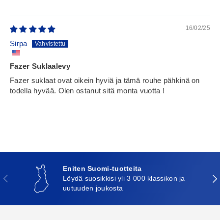
16/02/25
Sirpa
Fazer Suklaalevy
Fazer suklaat ovat oikein hyviä ja tämä rouhe pähkinä on
todella hyvää. Olen ostanut sitä monta vuotta !
Eniten Suomi-tuotteita
Edellinen
Seu
Löydä suosikkisi yli 3 000 klassikon ja
uutuuden joukosta