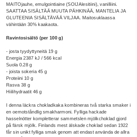
MAITOjauhe, emulgointiaine (SOIJAlesitiini), vanilliini.
SAATTAA SISÄLTÄÄ MUUTA PÄHKINÄÄ, MANTELIA JA
GLUTEENIA SISÄLTÄVÄÄ VILJAA. Maitosuklaassa
vähintään 30% kaakaota.
Ravintosisältö (per 100 g)
- josta tyydyttyneitä 19 g
Energia 2387 kJ / 566 kcal
Suola 0.28 g
- joista sokeria 45 g
Proteiini 10 g
Rasva 38 g
Hiilihydraatit 46 g
I denna läckra chokladkaka kombineras två starka smaker i
en oemotståndlig smakharmoni. Fylliga hackade
hasselnötter kompletterar sammetslen mjölkchoklad gjord
på färsk mjölk. Finlands mest älskade choklad sedan 1922
får sin unikt fylliga smak genom att endast använda de allra