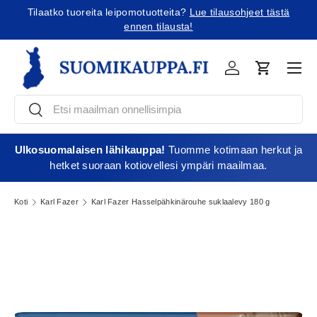
Tilaatko tuoreita leipomotuotteita?
Lue tilausohjeet tästä
Jatka sisältöön
ennen tilausta!
Vali
Kirjaudu
Ostoskori
Etsi
Etsi
Ulkosuomalaisen lähikauppa!
Tuomme kotimaan herkut ja
hetket suoraan kotiovellesi ympäri maailmaa.
Koti
Karl Fazer
Karl Fazer Hasselpähkinärouhe suklaalevy 180 g