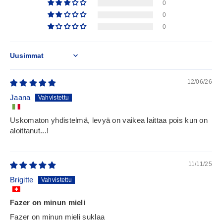
0
0
0
Sort by
12/06/26
Jaana
Uskomaton yhdistelmä, levyä on vaikea laittaa pois kun on
aloittanut...!
11/11/25
Brigitte
Fazer on minun mieli
Fazer on minun mieli suklaa