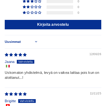
0
0
0
Kirjoita arvostelu
Sort by
12/06/26
Jaana
Uskomaton yhdistelmä, levyä on vaikea laittaa pois kun on
aloittanut...!
11/11/25
Brigitte