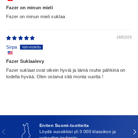
Fazer on minun mieli
Fazer on minun mieli suklaa
16/02/25
Sirpa
Fazer Suklaalevy
Fazer suklaat ovat oikein hyviä ja tämä rouhe pähkinä on
todella hyvää. Olen ostanut sitä monta vuotta !
Eniten Suomi-tuotteita
Edellinen
Seu
Löydä suosikkisi yli 3 000 klassikon ja
uutuuden joukosta