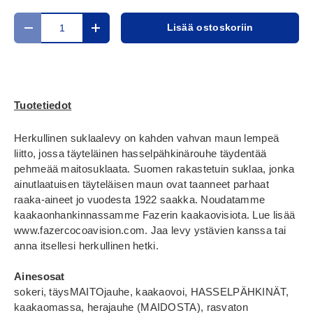
Määrä
Lisää ostoskoriin
Translation missing: fi.cart.items.decrease_quantity
Translation missing: fi.cart.items.increase_
Tuotetiedot
Herkullinen suklaalevy on kahden vahvan maun lempeä
liitto, jossa täyteläinen hasselpähkinärouhe täydentää
pehmeää maitosuklaata. Suomen rakastetuin suklaa, jonka
ainutlaatuisen täyteläisen maun ovat taanneet parhaat
raaka-aineet jo vuodesta 1922 saakka. Noudatamme
kaakaonhankinnassamme Fazerin kaakaovisiota. Lue lisää
www.fazercocoavision.com. Jaa levy ystävien kanssa tai
anna itsellesi herkullinen hetki.
Ainesosat
sokeri, täysMAITOjauhe, kaakaovoi, HASSELPÄHKINÄT,
kaakaomassa, herajauhe (MAIDOSTA), rasvaton