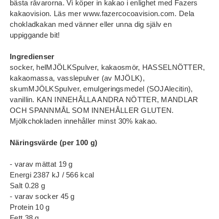
bästa råvarorna. Vi köper in kakao i enlighet med Fazers
kakaovision. Läs mer www.fazercocoavision.com. Dela
chokladkakan med vänner eller unna dig själv en
uppiggande bit!
Ingredienser
socker, helMJÖLKSpulver, kakaosmör, HASSELNÖTTER,
kakaomassa, vasslepulver (av MJÖLK),
skumMJÖLKSpulver, emulgeringsmedel (SOJAlecitin),
vanillin. KAN INNEHÅLLA ANDRA NÖTTER, MANDLAR
OCH SPANNMÅL SOM INNEHÅLLER GLUTEN.
Mjölkchokladen innehåller minst 30% kakao.
Näringsvärde (per 100 g)
- varav mättat 19 g
Energi 2387 kJ / 566 kcal
Salt 0.28 g
- varav socker 45 g
Protein 10 g
Fett 38 g