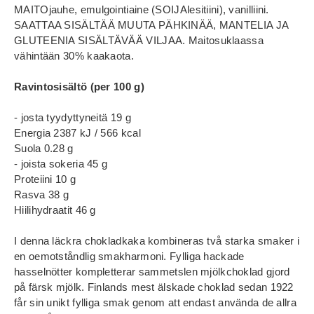
MAITOjauhe, emulgointiaine (SOIJAlesitiini), vanilliini.
SAATTAA SISÄLTÄÄ MUUTA PÄHKINÄÄ, MANTELIA JA
GLUTEENIA SISÄLTÄVÄÄ VILJAA. Maitosuklaassa
vähintään 30% kaakaota.
Ravintosisältö (per 100 g)
- josta tyydyttyneitä 19 g
Energia 2387 kJ / 566 kcal
Suola 0.28 g
- joista sokeria 45 g
Proteiini 10 g
Rasva 38 g
Hiilihydraatit 46 g
I denna läckra chokladkaka kombineras två starka smaker i
en oemotståndlig smakharmoni. Fylliga hackade
hasselnötter kompletterar sammetslen mjölkchoklad gjord
på färsk mjölk. Finlands mest älskade choklad sedan 1922
får sin unikt fylliga smak genom att endast använda de allra