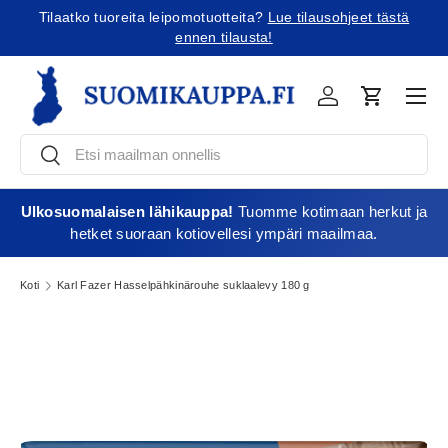
Tilaatko tuoreita leipomotuotteita?
Lue tilausohjeet tästä
Jatka sisältöön
ennen tilausta!
Vali
Kirjaudu
Ostoskori
Etsi
Etsi
Ulkosuomalaisen lähikauppa!
Tuomme kotimaan herkut ja
hetket suoraan kotiovellesi ympäri maailmaa.
Koti
Karl Fazer Hasselpähkinärouhe suklaalevy 180 g