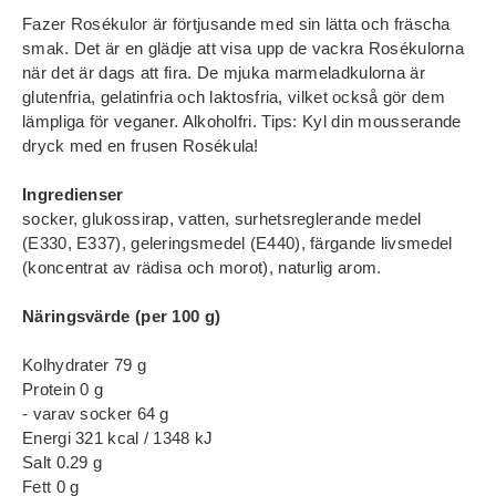
Fazer Rosékulor är förtjusande med sin lätta och fräscha
smak. Det är en glädje att visa upp de vackra Rosékulorna
när det är dags att fira. De mjuka marmeladkulorna är
glutenfria, gelatinfria och laktosfria, vilket också gör dem
lämpliga för veganer. Alkoholfri. Tips: Kyl din mousserande
dryck med en frusen Rosékula!
Ingredienser
socker, glukossirap, vatten, surhetsreglerande medel
(E330, E337), geleringsmedel (E440), färgande livsmedel
(koncentrat av rädisa och morot), naturlig arom.
Näringsvärde (per 100 g)
Kolhydrater 79 g
Protein 0 g
- varav socker 64 g
Energi 321 kcal / 1348 kJ
Salt 0.29 g
Fett 0 g