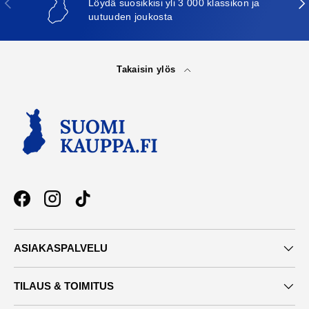
Löydä suosikkisi yli 3 000 klassikon ja
uutuuden joukosta
Takaisin ylös
Facebook
Instagram
TikTok
ASIAKASPALVELU
TILAUS & TOIMITUS