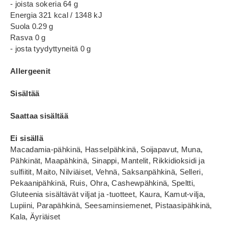
- joista sokeria 64 g
Energia 321 kcal / 1348 kJ
Suola 0.29 g
Rasva 0 g
- josta tyydyttyneitä 0 g
Allergeenit
Sisältää
Saattaa sisältää
Ei sisällä
Macadamia-pähkinä, Hasselpähkinä, Soijapavut, Muna,
Pähkinät, Maapähkinä, Sinappi, Mantelit, Rikkidioksidi ja
sulfiitit, Maito, Nilviäiset, Vehnä, Saksanpähkinä, Selleri,
Pekaanipähkinä, Ruis, Ohra, Cashewpähkinä, Speltti,
Gluteenia sisältävät viljat ja -tuotteet, Kaura, Kamut-vilja,
Lupiini, Parapähkinä, Seesaminsiemenet, Pistaasipähkinä,
Kala, Äyriäiset