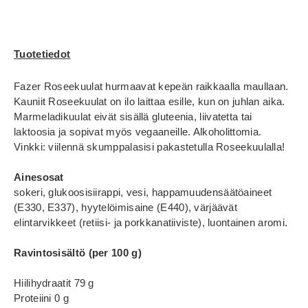
Tuotetiedot
Fazer Roseekuulat hurmaavat kepeän raikkaalla maullaan.
Kauniit Roseekuulat on ilo laittaa esille, kun on juhlan aika.
Marmeladikuulat eivät sisällä gluteenia, liivatetta tai
laktoosia ja sopivat myös vegaaneille. Alkoholittomia.
Vinkki: viilennä skumppalasisi pakastetulla Roseekuulalla!
Ainesosat
sokeri, glukoosisiirappi, vesi, happamuudensäätöaineet
(E330, E337), hyytelöimisaine (E440), värjäävät
elintarvikkeet (retiisi- ja porkkanatiiviste), luontainen aromi.
Ravintosisältö (per 100 g)
Hiilihydraatit 79 g
Proteiini 0 g