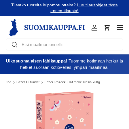
Tilaatko tuoreita leipomotuotteita?
Lue tilausohjeet tästä
Jatka sisältöön
ennen tilausta!
Vali
Kirjaudu
Ostoskori
Etsi
Etsi
Ulkosuomalaisen lähikauppa!
Tuomme kotimaan herkut ja
hetket suoraan kotiovellesi ympäri maailmaa.
Koti
Fazer Uutuudet
Fazer Roseekuulat makeisrasia 260g