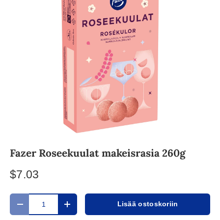
Fazer Roseekuulat makeisrasia 260g
$7.03
Määrä
Lisää ostoskoriin
Translation missing: fi.cart.items.decrease_quantity
Translation missing: fi.cart.items.increase_