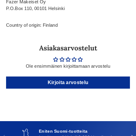
Fazer Makeiset Oy
P.O.Box 110, 00101 Helsinki
Country of origin: Finland
Asiakasarvostelut
Ole ensimmäinen kirjoittamaan arvostelu
Kirjoita arvostelu
Eniten Suomi-tuotteita
Edellinen
Seu