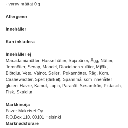
- varav mättat 0 g
Allergener
Innehåller
Kan inkludera
Innehåller ej
Macadamianötter, Hasselnötter, Sojabönor, Ägg, Nötter,
Jordnötter, Senap, Mandel, Dioxid och sulfiter, Mjölk,
Blötdjur, Vete, Välnöt, Selleri, Pekannötter, Råg, Korn,
Cashewnötter, Spelt (dinkel), Spannmål som innehåller
gluten, Havre, Kamut, Lupin, Paranöt, Sesamfrön, Pistasch,
Fisk, Skaldjur
Markkinoija
Fazer Makeiset Oy
P.O.Box 110, 00101 Helsinki
Marknadsförare