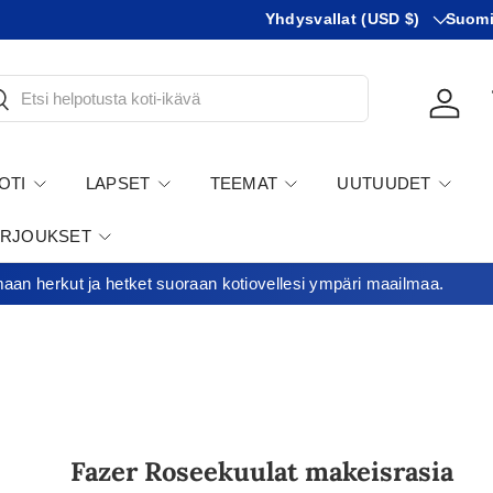
Maa
KIeli
Yhdysvallat (USD $)
Suom
tsi
Kirjau
OTI
LAPSET
TEEMAT
UUTUUDET
ARJOUKSET
an herkut ja hetket suoraan kotiovellesi ympäri maailmaa.
Fazer Roseekuulat makeisrasia