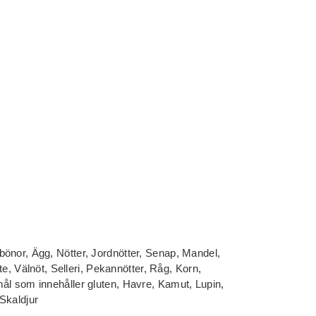
önor, Ägg, Nötter, Jordnötter, Senap, Mandel,
ete, Välnöt, Selleri, Pekannötter, Råg, Korn,
ål som innehåller gluten, Havre, Kamut, Lupin,
Skaldjur