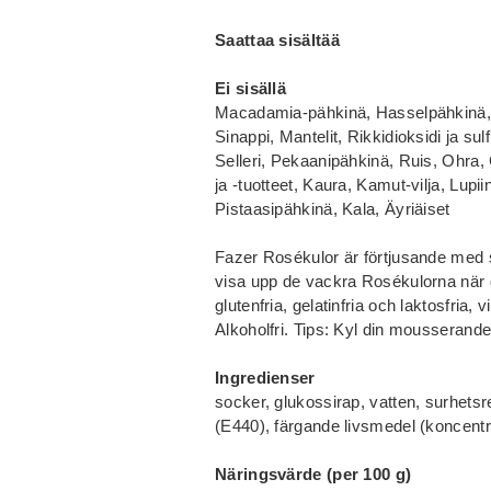
Saattaa sisältää
Ei sisällä
Macadamia-pähkinä, Hasselpähkinä, 
Sinappi, Mantelit, Rikkidioksidi ja sul
Selleri, Pekaanipähkinä, Ruis, Ohra, 
ja -tuotteet, Kaura, Kamut-vilja, Lup
Pistaasipähkinä, Kala, Äyriäiset
Fazer Rosékulor är förtjusande med s
visa upp de vackra Rosékulorna när 
glutenfria, gelatinfria och laktosfria,
Alkoholfri. Tips: Kyl din mousseran
Ingredienser
socker, glukossirap, vatten, surhets
(E440), färgande livsmedel (koncentr
Näringsvärde (per 100 g)