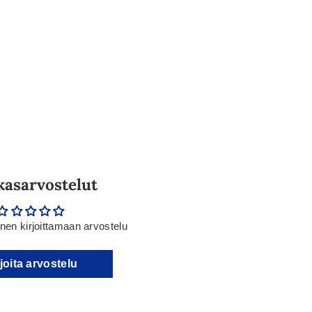
kasarvostelut
en kirjoittamaan arvostelu
joita arvostelu