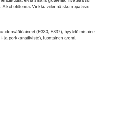
eladikuulat eivät sisällä gluteenia, liivatetta tai
. Alkoholittomia. Vinkki: viilennä skumppalasisi
amuudensäätöaineet (E330, E337), hyytelöimisaine
si- ja porkkanatiiviste), luontainen aromi.