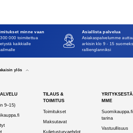
imitukset minne vaan
Asiallista palvelua
 300 000 toimitettua
Asiakaspalvelumme autta
etystä kaikkialle
arkisin klo 9 - 15 suomeks
ailmalle
rallienglanniksi
akaisin ylös
PALVELU
TILAUS &
YRITYKSESTÄ
TOIMITUS
MME
in 9–15)
Toimitukset
Suomikauppa.fi
kauppa.fi
tarina
Maksutavat
tyt
Vastuullisuus
t
Kuljetusturvaehdot