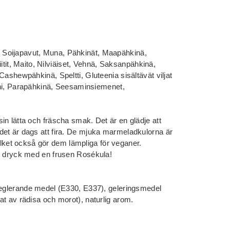
Soijapavut, Muna, Pähkinät, Maapähkinä,
fiitit, Maito, Nilviäiset, Vehnä, Saksanpähkinä,
Cashewpähkinä, Speltti, Gluteenia sisältävät viljat
iini, Parapähkinä, Seesaminsiemenet,
in lätta och fräscha smak. Det är en glädje att
det är dags att fira. De mjuka marmeladkulorna är
 vilket också gör dem lämpliga för veganer.
de dryck med en frusen Rosékula!
reglerande medel (E330, E337), geleringsmedel
at av rädisa och morot), naturlig arom.