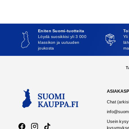
Eniten Suomi-tuotteita
To
Löydä suosikkisi yli 3 000
Yli
klassikon ja uutuuden
läh
joukosta
ma
T
ASIAKAS
Chat (arkis
info@suomi
Usein kysy
kysymykse