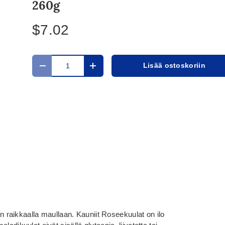
260g
$7.02
Määrä
Lisää ostoskoriin
Translation missing: fi.cart.items.decrease_quantit
Translation missing: fi.cart.items.in
raikkaalla maullaan. Kauniit Roseekuulat on ilo