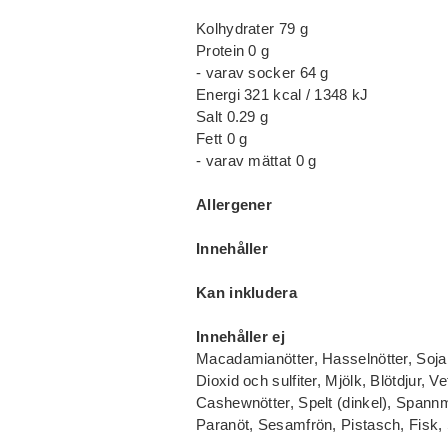
Kolhydrater 79 g
Protein 0 g
- varav socker 64 g
Energi 321 kcal / 1348 kJ
Salt 0.29 g
Fett 0 g
- varav mättat 0 g
Allergener
Innehåller
Kan inkludera
Innehåller ej
Macadamianötter, Hasselnötter, Sojab
Dioxid och sulfiter, Mjölk, Blötdjur, V
Cashewnötter, Spelt (dinkel), Spannm
Paranöt, Sesamfrön, Pistasch, Fisk, 