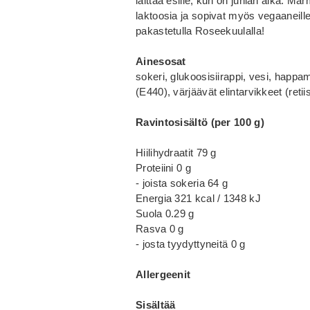
laittaa esille, kun on juhlan aika. Marm
laktoosia ja sopivat myös vegaaneille
pakastetulla Roseekuulalla!
Ainesosat
sokeri, glukoosisiirappi, vesi, happ
(E440), värjäävät elintarvikkeet (retii
Ravintosisältö (per 100 g)
Hiilihydraatit 79 g
Proteiini 0 g
- joista sokeria 64 g
Energia 321 kcal / 1348 kJ
Suola 0.29 g
Rasva 0 g
- josta tyydyttyneitä 0 g
Allergeenit
Sisältää