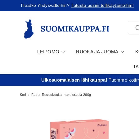
Minimitilausraja 35€
Jatka sisältöön
Etsi
E
LEIPOMO
RUOKA JA JUOMA
K
T
Ulkosuomalaisen lähikauppa!
Tuomme kotima
Koti
Fazer Roseekuulat makeisrasia 260g