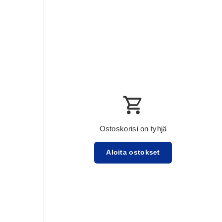
Ostoskorisi on tyhjä
Aloita ostokset
Välisumma:$0.00 USD
Lataa ...