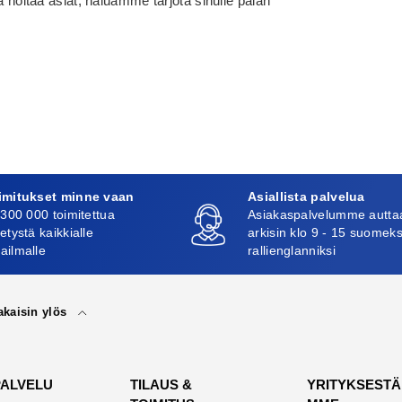
a hoitaa asiat, haluamme tarjota sinulle palan
imitukset minne vaan
Asiallista palvelua
 300 000 toimitettua
Asiakaspalvelumme autta
etystä kaikkialle
arkisin klo 9 - 15 suomeks
ailmalle
rallienglanniksi
akaisin ylös
PALVELU
TILAUS &
YRITYKSESTÄ