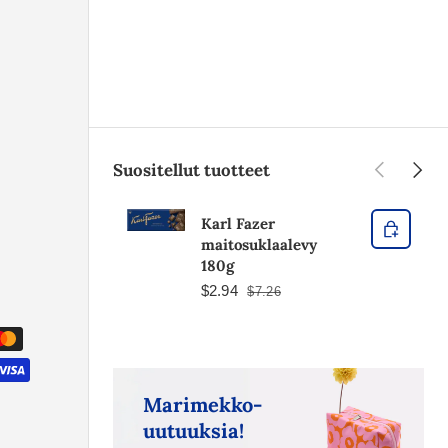
Edellinen
Seura
Suositellut tuotteet
Karl Fazer
maitosuklaalevy
180g
$2.94
$7.26
Marimekko-
uutuuksia!