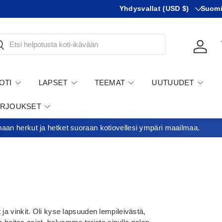
Maa
KIeli
Yhdysvallat (USD $)
Suom
tsi
Kirjau
OTI
LAPSET
TEEMAT
UUTUUDET
ARJOUKSET
an herkut ja hetket suoraan kotiovellesi ympäri maailmaa.
a vinkit. Oli kyse lapsuuden lempileivästä,