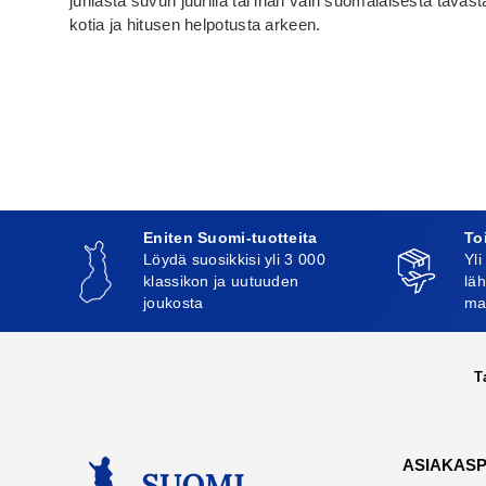
juhlasta suvun juurilla tai ihan vain suomalaisesta tavast
kotia ja hitusen helpotusta arkeen.
Eniten Suomi-tuotteita
To
Löydä suosikkisi yli 3 000
Yli
klassikon ja uutuuden
läh
joukosta
ma
T
ASIAKAS