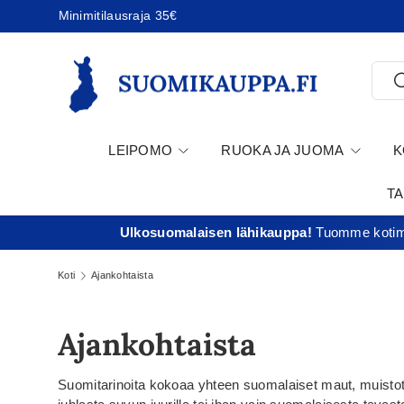
Minimitilausraja 35€
Jatka sisältöön
Etsi
E
LEIPOMO
RUOKA JA JUOMA
K
T
Ulkosuomalaisen lähikauppa!
Tuomme kotima
Koti
Ajankohtaista
Ajankohtaista
Suomitarinoita kokoaa yhteen suomalaiset maut, muistot j