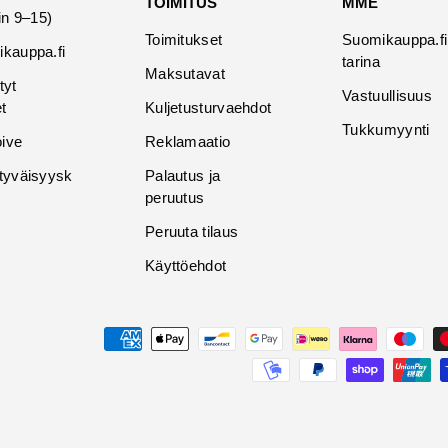
TOIMITUS
MME
in 9–15)
Toimitukset
Suomikauppa.fi
kauppa.fi
tarina
Maksutavat
tyt
Vastuullisuus
t
Kuljetusturvaehdot
Tukkumyynti
oive
Reklamaatio
tyväisyysk
Palautus ja
peruutus
Peruuta tilaus
Käyttöehdot
Maksutavat