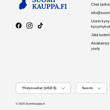
Chat (arkis
info@suomi
Usein kysy
kysymykse
Facebook
Instagram
TikTok
Jätä tuotet
Asiakastyy
ysely
Maa
KIeli
Yhdysvallat (USD $)
Suomi
© 2026
Suomikauppa.fi