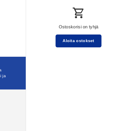
Ostoskorisi on tyhjä
Aloita ostokset
Välisumma:$0.00 USD
Lataa ...
a
i ja