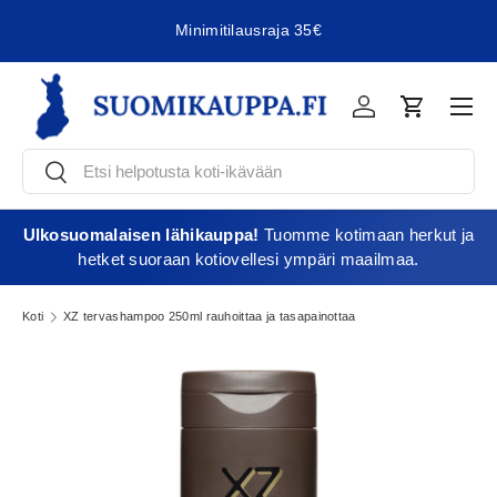
Minimitilausraja 35€
Jatka sisältöön
Vali
Kirjaudu
Ostoskori
Etsi
Etsi
Ulkosuomalaisen lähikauppa!
Tuomme kotimaan herkut ja
hetket suoraan kotiovellesi ympäri maailmaa.
Koti
XZ tervashampoo 250ml rauhoittaa ja tasapainottaa