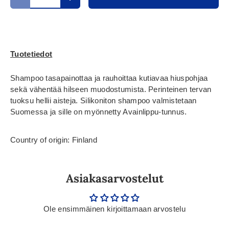
Translation missing: fi.cart.items.decrease_quantity
Translation missing: fi.cart.items.increase_
Tuotetiedot
Shampoo tasapainottaa ja rauhoittaa kutiavaa hiuspohjaa
sekä vähentää hilseen muodostumista. Perinteinen tervan
tuoksu hellii aisteja. Silikoniton shampoo valmistetaan
Suomessa ja sille on myönnetty Avainlippu-tunnus.
Country of origin: Finland
Asiakasarvostelut
Ole ensimmäinen kirjoittamaan arvostelu