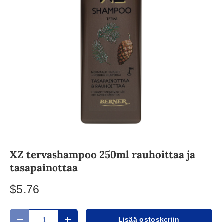
XZ tervashampoo 250ml rauhoittaa ja
tasapainottaa
$5.76
Määrä
Lisää ostoskoriin