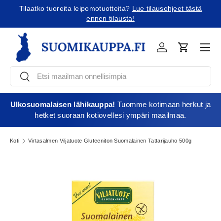
Tilaatko tuoreita leipomotuotteita?
Lue tilausohjeet tästä
Jatka sisältöön
ennen tilausta!
Vali
Kirjaudu
Ostoskori
Etsi
Etsi
Ulkosuomalaisen lähikauppa!
Tuomme kotimaan herkut ja
hetket suoraan kotiovellesi ympäri maailmaa.
Koti
Virtasalmen Viljatuote Gluteeniton Suomalainen Tattarijauho 500g