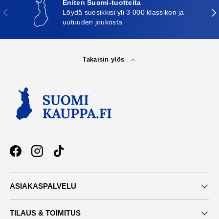
Eniten Suomi-tuotteita
Edellinen
Seu
Löydä suosikkisi yli 3 000 klassikon ja
uutuuden joukosta
Takaisin ylös
Facebook
Instagram
TikTok
ASIAKASPALVELU
TILAUS & TOIMITUS