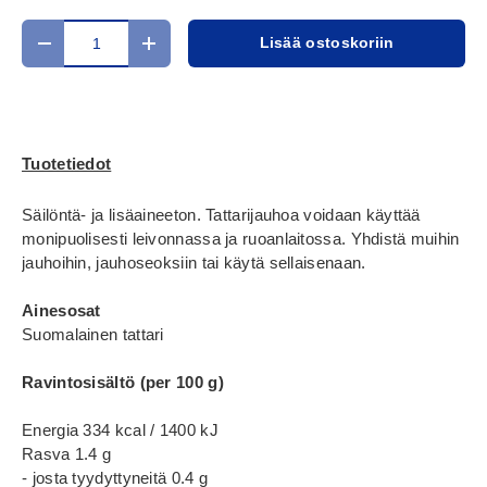
Määrä
Lisää ostoskoriin
Translation missing: fi.cart.items.decrease_quantity
Translation missing: fi.cart.items.increase_
Tuotetiedot
Säilöntä- ja lisäaineeton. Tattarijauhoa voidaan käyttää
monipuolisesti leivonnassa ja ruoanlaitossa. Yhdistä muihin
jauhoihin, jauhoseoksiin tai käytä sellaisenaan.
Ainesosat
Suomalainen tattari
Ravintosisältö (per 100 g)
Energia 334 kcal / 1400 kJ
Rasva 1.4 g
- josta tyydyttyneitä 0.4 g