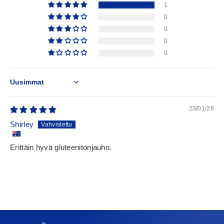
1
0
0
0
0
Sort by
23/01/26
Shirley
Erittäin hyvä gluteenitonjauho.