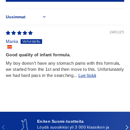
Sort by
24/01/25
Mariia
Good quality of infant formula.
My boy doesn’t have any stomach pains with this formula,
we started from the 1st and then move to this. Unfortunately
we had hard pass in the searching...
Lue lisää
Eniten Suomi-tuotteita
Edellinen
Seu
Löydä suosikkisi yli 3 000 klassikon ja