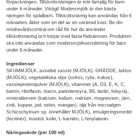
förpackningen. Tillskottsnäringen är inte lämplig för barn
under 6 månader. Viktigt! Modersmjölk är den bästa
näringen för spädbarn. Tillskottsnäring kan användas från 6
månaders ålder som en del av en varierad kost. Be din
mödravårdscentral om råd för hur du använder
tillskottsnäring och börjar med fasta födoämnen. Produkten
ska inte användas som modersmjölksersättning för barn
under 6 månader.
Ingredienser
SKUMMJÖLK, avsaltat vassle (MJÖLK), GRÄDDE, laktos
(MJÖLK), vegetabiliska oljor (solros, rybs, kokos),
vassleproteinpulver (MJÖLK), vitaminer (A, D3, E, K, C,
tiamin, riboflavin, niacin, pantotensyra, B6, biotin, folsyra),
mineralämnen (kalcium, kalium, natrium, magnesium, järn,
zink, koppar, jod, selen, mangan), olja från microalgen
Schizochytrium sp. (innehåller MJÖLK), emulgeringsmedel
(lecitiner), inositol, kolin, L-karnitin, L-fenylalanin.
Näringsvärde (per 100 ml)