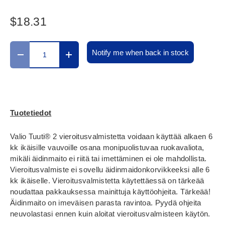
$18.31
Määrä
Notify me when back in stock
Translation missing: fi.cart.items.decrease_quantity
Translation missing: fi.cart.items.increase_
Tuotetiedot
Valio Tuuti® 2 vieroitusvalmistetta voidaan käyttää alkaen 6
kk ikäisille vauvoille osana monipuolistuvaa ruokavaliota,
mikäli äidinmaito ei riitä tai imettäminen ei ole mahdollista.
Vieroitusvalmiste ei sovellu äidinmaidonkorvikkeeksi alle 6
kk ikäiselle. Vieroitusvalmistetta käytettäessä on tärkeää
noudattaa pakkauksessa mainittuja käyttöohjeita. Tärkeää!
Äidinmaito on imeväisen parasta ravintoa. Pyydä ohjeita
neuvolastasi ennen kuin aloitat vieroitusvalmisteen käytön.