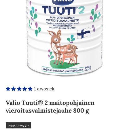
1 arvostelu
Valio Tuuti® 2 maitopohjainen
vieroitusvalmistejauhe 800 g
Loppuunmyyty