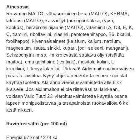
Ainesosat
Rasvaton MAITO, vähäsuolainen hera (MAITO), KERMA,
laktoosi (MAITO), kasviöljyt (auringonkukka, rypsi,
kookos), heraproteiinijauhe (MAITO), vitamiinit (A, D3, E, K,
C, tiamiini, riboflaviini, niasiini, pantoteenihappo, B6, biotiini,
foolihappo), kivennäisaineet (kalsium, kalium, natrium,
magnesium, rauta, sinkki, kupari, jodi, seleeni, mangaani),
Schizochytrium sp. -mikrolevästä saatava öljy (sisältää
maitoa), emulgointiaine (lesitiinit), inositoli, koliini, L-
karnitiini, L-fenyylialaniini. Tärkeää! Äidinmaito on imeväisen
parasta ravintoa. Kysy ohjeita neuvolasta ennen kuin alat
käyttää tuotetta. Älä anna vieroitusvalmistetta alle 6 kk
ikäiselle. Jos äidinmaitoa ei ole riittävästi tai lainkaan,
voidaan Valio Tuuti 2® vieroitusvalmistetta käyttää osana
lapsen monipuolistuvaa ja tasapainoista ruokavaliota 6 kk
iästä alkaen.
Ravintosisältö (per 100 ml)
Energia 67 kcal / 279 kJ