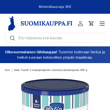
Minimitilausraja 35€
Jatka sisältöön
Vali
Kirjaudu
Ostoskori
Etsi
Etsi
Ulkosuomalaisen lähikauppa!
Tuomme kotimaan herkut ja
hetket suoraan kotiovellesi ympäri maailmaa.
Koti
Valio Tuuti® 2 maitopohjainen vieroitusvalmistejauhe 800 g