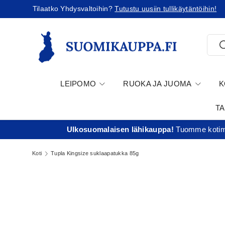
Tilaatko Yhdysvaltoihin?
Tutustu uusiin tullikäytäntöihin!
Jatka sisältöön
Etsi
E
LEIPOMO
RUOKA JA JUOMA
K
T
Ulkosuomalaisen lähikauppa!
Tuomme kotima
Koti
Tupla Kingsize suklaapatukka 85g