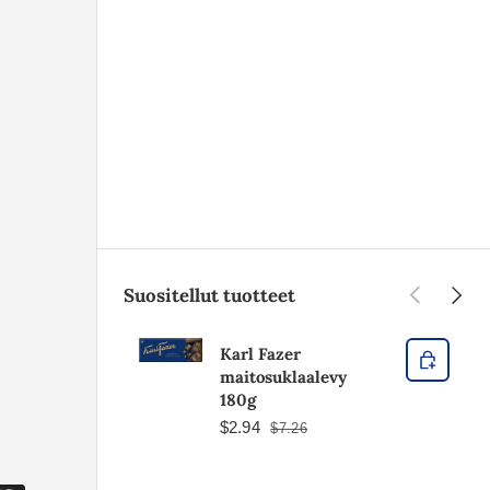
Edellinen
Seura
Suositellut tuotteet
Karl Fazer
maitosuklaalevy
180g
$2.94
$7.26