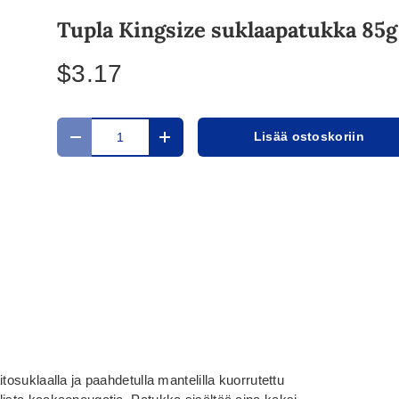
Tupla Kingsize suklaapatukka 85g
$3.17
Määrä
Lisää ostoskoriin
Translation missing: fi.cart.items.decrease_quantit
Translation missing: fi.cart.items.in
tosuklaalla ja paahdetulla mantelilla kuorrutettu