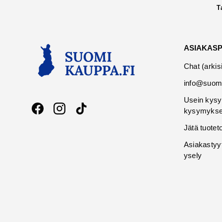
T
ASIAKAS
Chat (arkis
info@suomi
Usein kysy
kysymykse
Facebook
Instagram
TikTok
Jätä tuotet
Asiakastyy
ysely