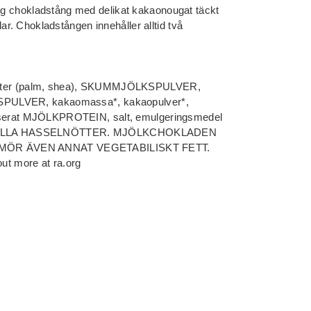
rig chokladstång med delikat kakaonougat täckt
. Chokladstången innehåller alltid två
 fetter (palm, shea), SKUMMJÖLKSPULVER,
ULVER, kakaomassa*, kakaopulver*,
rat MJÖLKPROTEIN, salt, emulgeringsmedel
INNEHÅLLA HASSELNÖTTER. MJÖLKCHOKLADEN
ÖR ÄVEN ANNAT VEGETABILISKT FETT.
out more at ra.org