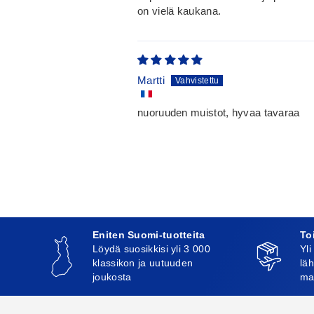
on vielä kaukana.
Martti
nuoruuden muistot, hyvaa tavaraa
Eniten Suomi-tuotteita
To
Löydä suosikkisi yli 3 000
Yli
klassikon ja uutuuden
läh
joukosta
ma