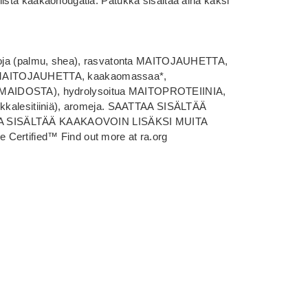
lista kaakaonougatia. Patukka sisältää aina kaksi
asvoja (palmu, shea), rasvatonta MAITOJAUHETTA,
MAITOJAUHETTA, kaakaomassaa*,
MAIDOSTA), hydrolysoitua MAITOPROTEIINIA,
kukkalesitiiniä), aromeja. SAATTAA SISÄLTÄÄ
 SISÄLTÄÄ KAAKAOVOIN LISÄKSI MUITA
Certified™ Find out more at ra.org