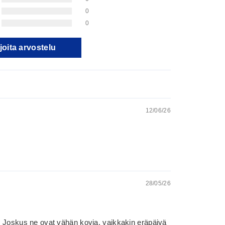
0
0
joita arvostelu
12/06/26
28/05/26
ä. Joskus ne ovat vähän kovia, vaikkakin eräpäivä