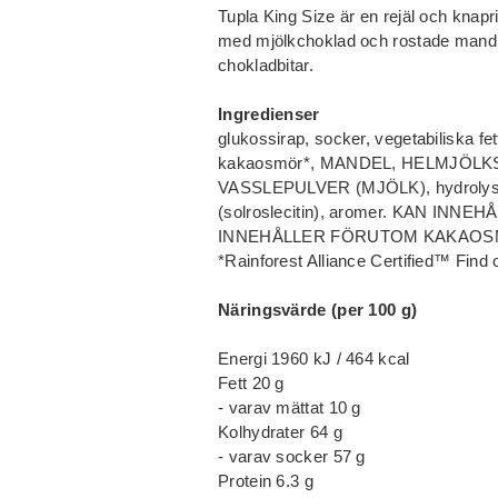
Tupla King Size är en rejäl och knap
med mjölkchoklad och rostade mandlar
chokladbitar.
Ingredienser
glukossirap, socker, vegetabiliska
kakaosmör*, MANDEL, HELMJÖLKSP
VASSLEPULVER (MJÖLK), hydrolyse
(solroslecitin), aromer. KAN 
INNEHÅLLER FÖRUTOM KAKAOSM
*Rainforest Alliance Certified™ Find 
Näringsvärde (per 100 g)
Energi 1960 kJ / 464 kcal
Fett 20 g
- varav mättat 10 g
Kolhydrater 64 g
- varav socker 57 g
Protein 6.3 g