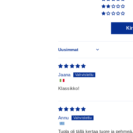
Kir
Sort by
Jaana
Klassikko!
Annu
Tupla oli tällä kertaa tuore ja pehme