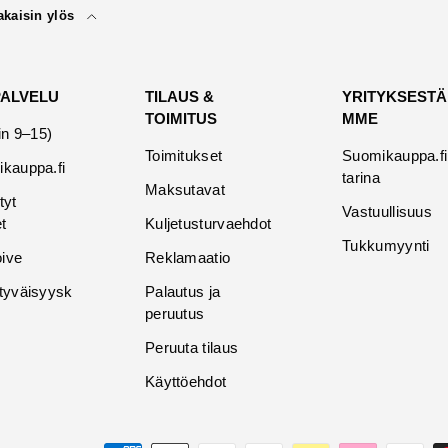
akaisin ylös
PALVELU
TILAUS &
YRITYKSESTÄ
TOIMITUS
MME
in 9–15)
Toimitukset
Suomikauppa.fi
kauppa.fi
tarina
Maksutavat
tyt
Vastuullisuus
t
Kuljetusturvaehdot
Tukkumyynti
oive
Reklamaatio
tyväisyysk
Palautus ja
peruutus
Peruuta tilaus
Käyttöehdot