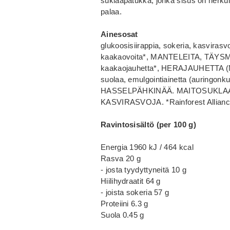
suklaapatukka, jonka sisus on herkul
palaa.
Ainesosat
glukoosisiirappia, sokeria, kasvir
kaakaovoita*, MANTELEITA, TÄYS
kaakaojauhetta*, HERAJAUHETTA (
suolaa, emulgointiainetta (auringon
HASSELPÄHKINÄÄ. MAITOSUKLAA
KASVIRASVOJA. *Rainforest Alliance 
Ravintosisältö (per 100 g)
Energia 1960 kJ / 464 kcal
Rasva 20 g
- josta tyydyttyneitä 10 g
Hiilihydraatit 64 g
- joista sokeria 57 g
Proteiini 6.3 g
Suola 0.45 g