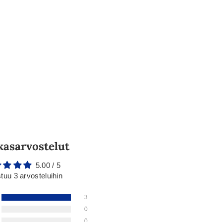
kasarvostelut
5.00 / 5
tuu 3 arvosteluihin
3
0
0