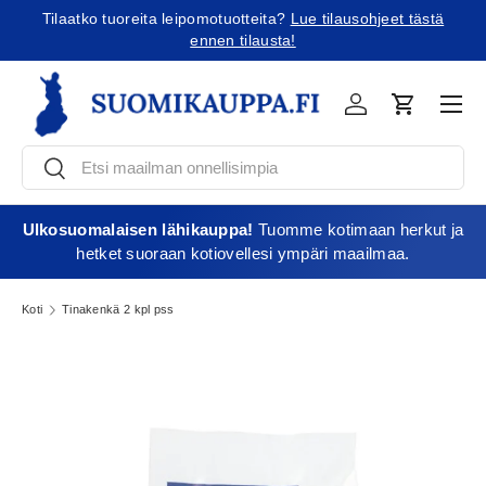
Tilaatko tuoreita leipomotuotteita?
Lue tilausohjeet tästä
Jatka sisältöön
ennen tilausta!
Vali
Kirjaudu
Ostoskori
Etsi
Etsi
Ulkosuomalaisen lähikauppa!
Tuomme kotimaan herkut ja
hetket suoraan kotiovellesi ympäri maailmaa.
Koti
Tinakenkä 2 kpl pss