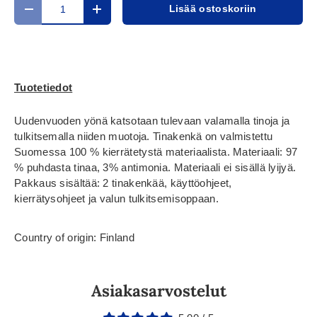
Määrä
Lisää ostoskoriin
Translation missing: fi.cart.items.decrease_quantity
Translation missing: fi.cart.items.increase_
Tuotetiedot
Uudenvuoden yönä katsotaan tulevaan valamalla tinoja ja
tulkitsemalla niiden muotoja. Tinakenkä on valmistettu
Suomessa 100 % kierrätetystä materiaalista. Materiaali: 97
% puhdasta tinaa, 3% antimonia. Materiaali ei sisällä lyijyä.
Pakkaus sisältää: 2 tinakenkää, käyttöohjeet,
kierrätysohjeet ja valun tulkitsemisoppaan.
Country of origin: Finland
Asiakasarvostelut