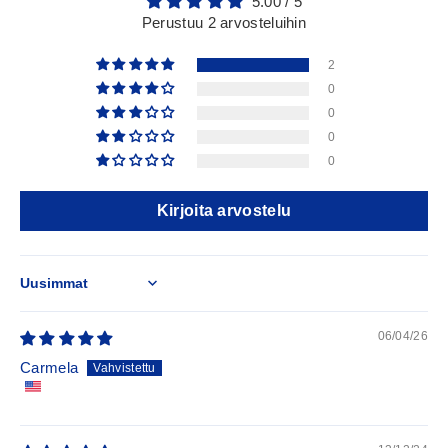
5.00 / 5
Perustuu 2 arvosteluihin
2
0
0
0
0
Kirjoita arvostelu
Sort by
06/04/26
Carmela