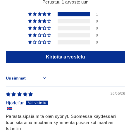
Perustuu 1 arvosteluun
1
0
0
0
0
Kirjoita arvostelu
Sort by
26/05/26
Hjörleifur
Parasta sipsiä mitä olen syönyt. Suomessa käydessäni
tuon sitä aina muutama kymmentä pussia kotimaahani
Islantiin