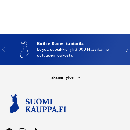
Eniten Suomi-tuotteita
Edellinen
Seu
Löydä suosikkisi yli 3 000 klassikon ja
uutuuden joukosta
Takaisin ylös