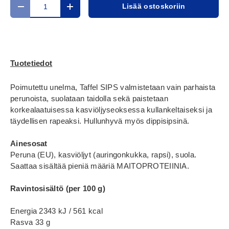
Määrä
Lisää ostoskoriin
Translation missing: fi.cart.items.decrease_quantity
Translation missing: fi.cart.items.increase_
Tuotetiedot
Poimutettu unelma, Taffel SIPS valmistetaan vain parhaista
perunoista, suolataan taidolla sekä paistetaan
korkealaatuisessa kasviöljyseoksessa kullankeltaiseksi ja
täydellisen rapeaksi. Hullunhyvä myös dippisipsinä.
Ainesosat
Peruna (EU), kasviöljyt (auringonkukka, rapsi), suola.
Saattaa sisältää pieniä määriä MAITOPROTEIINIA.
Ravintosisältö (per 100 g)
Energia 2343 kJ / 561 kcal
Rasva 33 g