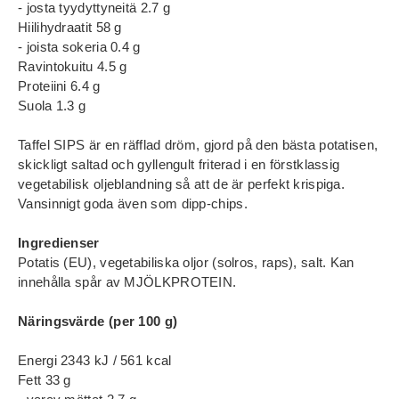
- josta tyydyttyneitä 2.7 g
Hiilihydraatit 58 g
- joista sokeria 0.4 g
Ravintokuitu 4.5 g
Proteiini 6.4 g
Suola 1.3 g
Taffel SIPS är en räfflad dröm, gjord på den bästa potatisen,
skickligt saltad och gyllengult friterad i en förstklassig
vegetabilisk oljeblandning så att de är perfekt krispiga.
Vansinnigt goda även som dipp-chips.
Ingredienser
Potatis (EU), vegetabiliska oljor (solros, raps), salt. Kan
innehålla spår av MJÖLKPROTEIN.
Näringsvärde (per 100 g)
Energi 2343 kJ / 561 kcal
Fett 33 g