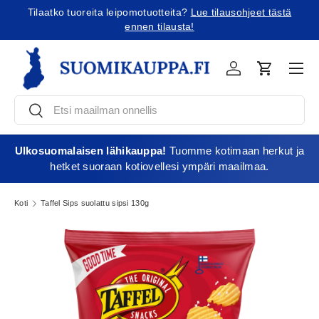
Tilaatko tuoreita leipomotuotteita?
Lue tilausohjeet tästä
Jatka sisältöön
ennen tilausta!
Vali
Kirjaudu
Ostoskori
Etsi
Etsi
Ulkosuomalaisen lähikauppa!
Tuomme kotimaan herkut ja
hetket suoraan kotiovellesi ympäri maailmaa.
Koti
Taffel Sips suolattu sipsi 130g