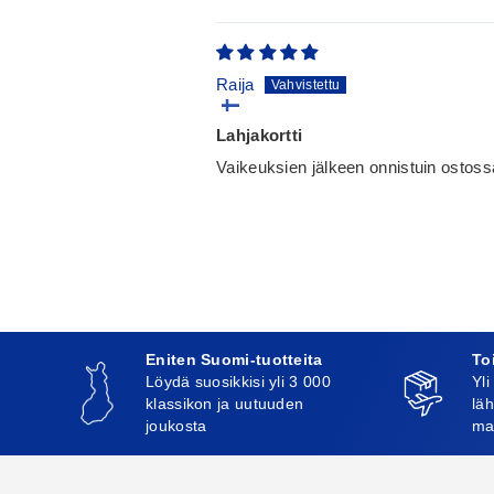
Raija
Lahjakortti
Vaikeuksien jälkeen onnistuin ostoss
Eniten Suomi-tuotteita
To
Löydä suosikkisi yli 3 000
Yli
klassikon ja uutuuden
läh
joukosta
ma