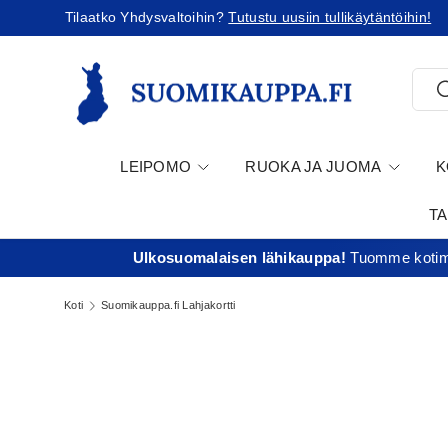
Tilaatko Yhdysvaltoihin?
Tutustu uusiin tullikäytäntöihin!
Jatka sisältöön
Etsi
E
LEIPOMO
RUOKA JA JUOMA
K
T
Ulkosuomalaisen lähikauppa!
Tuomme kotima
Koti
Suomikauppa.fi Lahjakortti