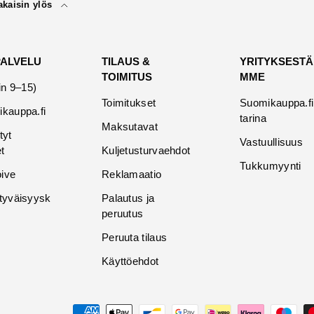
akaisin ylös
PALVELU
TILAUS &
YRITYKSESTÄ
TOIMITUS
MME
in 9–15)
Toimitukset
Suomikauppa.fi
kauppa.fi
tarina
Maksutavat
tyt
Vastuullisuus
t
Kuljetusturvaehdot
Tukkumyynti
oive
Reklamaatio
tyväisyysk
Palautus ja
peruutus
Peruuta tilaus
Käyttöehdot
Maksutavat