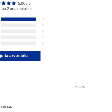
5.00 / 5
tuu 2 arvosteluihin
2
0
0
0
0
joita arvostelu
27/02/25
uksessa.