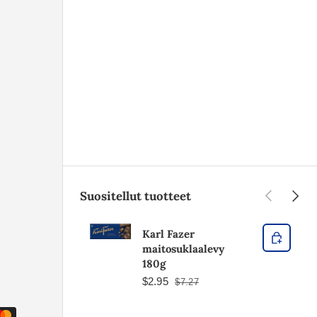
Edellinen
Seura
Suositellut tuotteet
Karl Fazer
maitosuklaalevy
180g
$2.95
$7.27