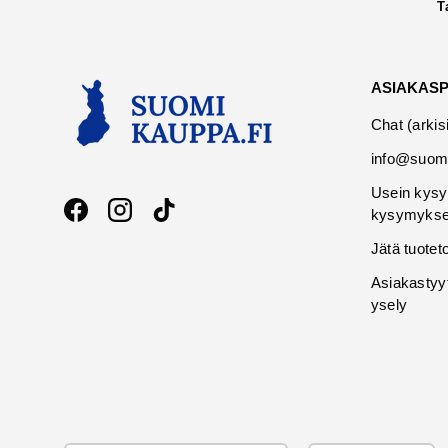
T
ASIAKAS
Chat (arkis
info@suomi
Usein kysy
kysymykse
Facebook
Instagram
TikTok
Jätä tuotet
Asiakastyy
ysely