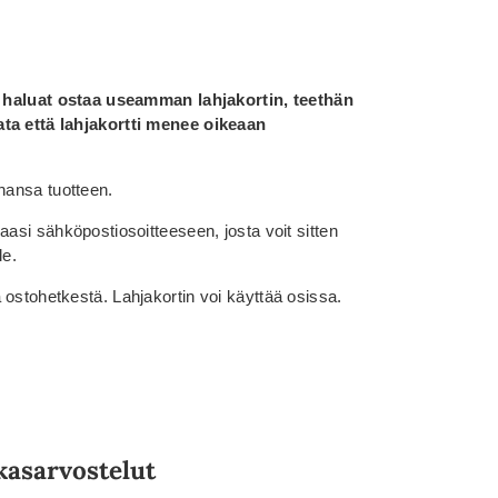
os haluat ostaa useamman lahjakortin, teethän
ata että lahjakortti menee oikeaan
hansa tuotteen.
aasi sähköpostiosoitteeseen, josta voit sitten
le.
 ostohetkestä. Lahjakortin voi käyttää osissa.
kasarvostelut