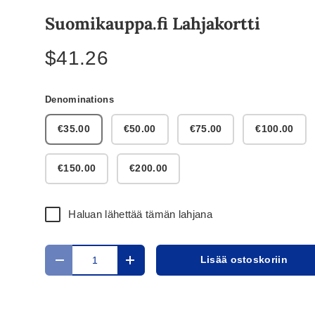
Suomikauppa.fi Lahjakortti
$41.26
Denominations
€35.00
€50.00
€75.00
€100.00
€150.00
€200.00
Haluan lähettää tämän lahjana
Määrä
Lisää ostoskoriin
Translation missing: fi.cart.items.decrease_quantit
Translation missing: fi.cart.items.in