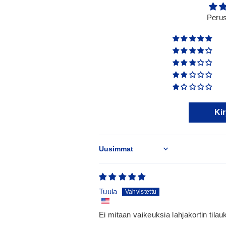
Perus
Kir
Sort by
Tuula
Ei mitaan vaikeuksia lahjakortin tila