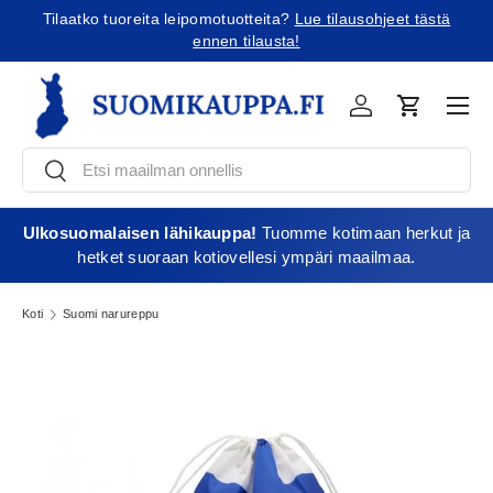
Tilaatko tuoreita leipomotuotteita?
Lue tilausohjeet tästä
Jatka sisältöön
ennen tilausta!
Vali
Kirjaudu
Ostoskori
Etsi
Etsi
Ulkosuomalaisen lähikauppa!
Tuomme kotimaan herkut ja
hetket suoraan kotiovellesi ympäri maailmaa.
Koti
Suomi narureppu