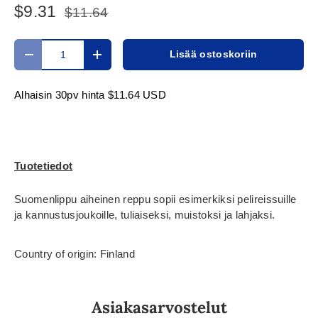
$9.31
$11.64
Määrä
Lisää ostoskoriin
Translation missing: fi.cart.items.decrease_quantity
Translation missing: fi.cart.items.increase_
Alhaisin 30pv hinta
$11.64 USD
Tuotetiedot
Suomenlippu aiheinen reppu sopii esimerkiksi pelireissuille
ja kannustusjoukoille, tuliaiseksi, muistoksi ja lahjaksi.
Country of origin: Finland
Asiakasarvostelut