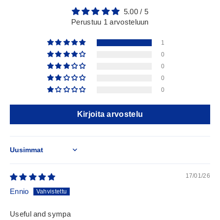
5.00 / 5
Perustuu 1 arvosteluun
1
0
0
0
0
Kirjoita arvostelu
Sort by
17/01/26
Ennio
Useful and sympa