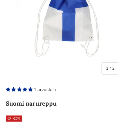
/
1
/
2
1 arvostelu
Suomi narureppu
-20%