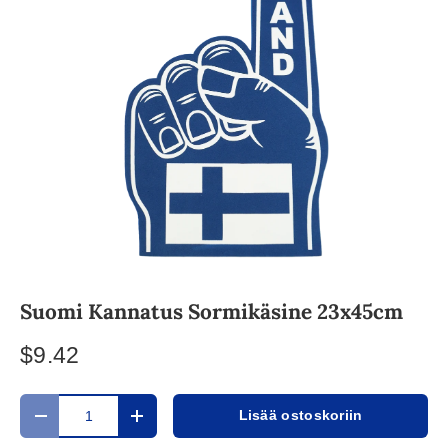
Suomi Kannatus Sormikäsine 23x45cm
$9.42
Määrä
Lisää ostoskoriin
Translation missing: fi.cart.items.decrease_quantity
Translation missing: fi.cart.items.increase_