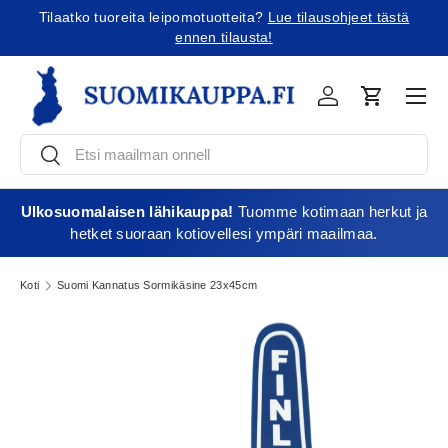
Tilaatko tuoreita leipomotuotteita?
Lue tilausohjeet tästä
Jatka sisältöön
ennen tilausta!
Vali
Kirjaudu
Ostoskori
Etsi
Etsi
Ulkosuomalaisen lähikauppa!
Tuomme kotimaan herkut ja
hetket suoraan kotiovellesi ympäri maailmaa.
Koti
Suomi Kannatus Sormikäsine 23x45cm