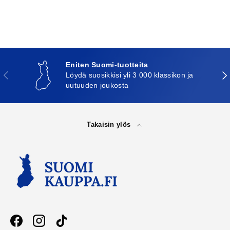
Eniten Suomi-tuotteita
Edellinen
Seu
Löydä suosikkisi yli 3 000 klassikon ja
uutuuden joukosta
Takaisin ylös
Facebook
Instagram
TikTok