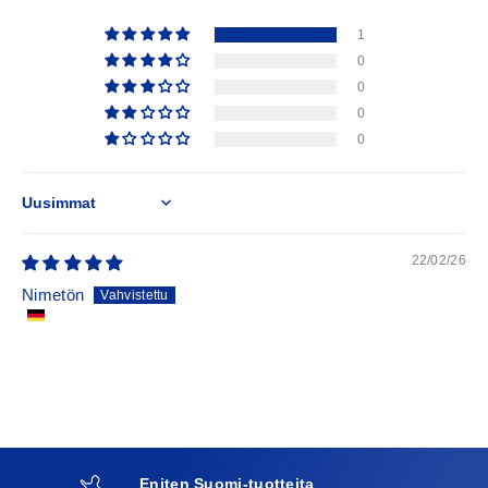
1
0
0
0
0
Sort by
22/02/26
Nimetön
Eniten Suomi-tuotteita