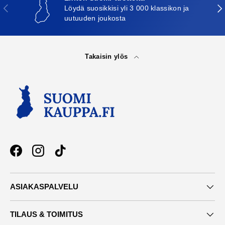
Edellinen
Seu
Löydä suosikkisi yli 3 000 klassikon ja
uutuuden joukosta
Takaisin ylös
Facebook
Instagram
TikTok
ASIAKASPALVELU
TILAUS & TOIMITUS