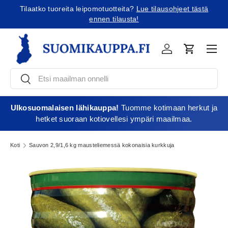
Tilaatko tuoreita leipomotuotteita?
Lue tilausohjeet tästä
Jatka sisältöön
ennen tilausta!
Vali
Kirjaudu
Ostoskori
Etsi
Etsi
Ulkosuomalaisen lähikauppa!
Tuomme kotimaan herkut ja
hetket suoraan kotiovellesi ympäri maailmaa.
Koti
Sauvon 2,9/1,6 kg mausteliemessä kokonaisia kurkkuja