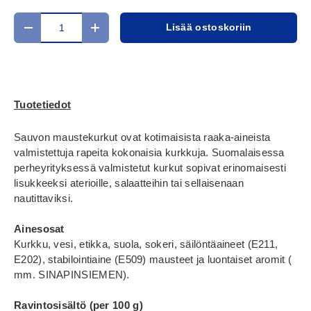
Määrä
Lisää ostoskoriin
Translation missing: fi.cart.items.decrease_quantity
Translation missing: fi.cart.items.increase_
Tuotetiedot
Sauvon maustekurkut ovat kotimaisista raaka-aineista
valmistettuja rapeita kokonaisia kurkkuja. Suomalaisessa
perheyrityksessä valmistetut kurkut sopivat erinomaisesti
lisukkeeksi aterioille, salaatteihin tai sellaisenaan
nautittaviksi.
Ainesosat
Kurkku, vesi, etikka, suola, sokeri, säilöntäaineet (E211,
E202), stabilointiaine (E509) mausteet ja luontaiset aromit (
mm. SINAPINSIEMEN).
Ravintosisältö (per 100 g)