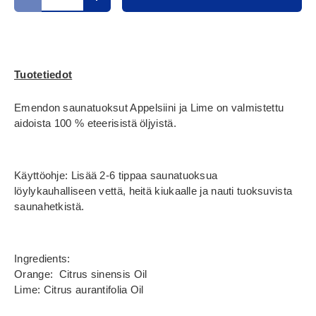
Translation missing: fi.cart.items.decrease_quantity
Translation missing: fi.cart.items.increase_
Tuotetiedot
Emendon saunatuoksut Appelsiini ja Lime on valmistettu
aidoista 100 % eteerisistä öljyistä.
Käyttöohje: Lisää 2-6 tippaa saunatuoksua
löylykauhalliseen vettä, heitä kiukaalle ja nauti tuoksuvista
saunahetkistä.
Ingredients:
Orange: Citrus sinensis Oil
Lime: Citrus aurantifolia Oil