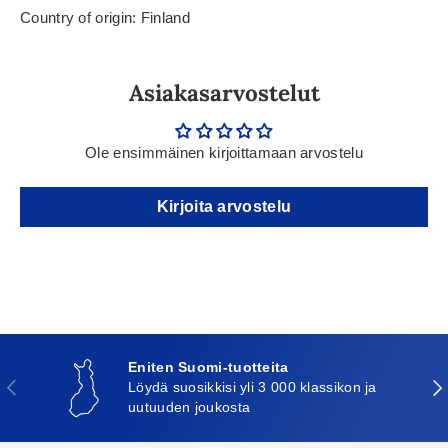
Country of origin: Finland
Asiakasarvostelut
Ole ensimmäinen kirjoittamaan arvostelu
Kirjoita arvostelu
Eniten Suomi-tuotteita
Edellinen
Seu
Löydä suosikkisi yli 3 000 klassikon ja
uutuuden joukosta