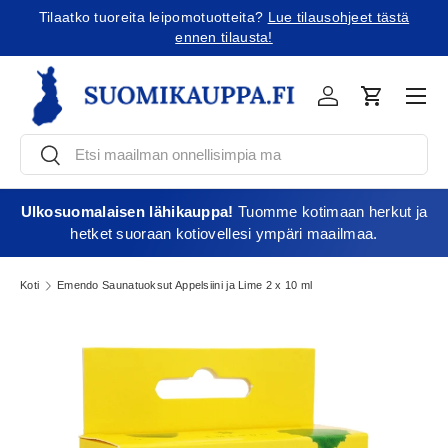
Tilaatko tuoreita leipomotuotteita?
Lue tilausohjeet tästä
Jatka sisältöön
ennen tilausta!
Vali
Kirjaudu
Ostoskori
Etsi
Etsi
Ulkosuomalaisen lähikauppa!
Tuomme kotimaan herkut ja
hetket suoraan kotiovellesi ympäri maailmaa.
Koti
Emendo Saunatuoksut Appelsiini ja Lime 2 x 10 ml