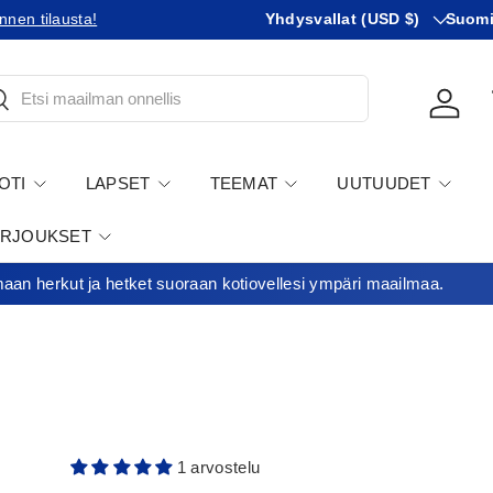
Maa
KIeli
nnen tilausta!
Tilaatko Yhdysvaltoihin?
Yhdysvallat (USD $)
Tutustu 
Suom
tsi
Kirjau
OTI
LAPSET
TEEMAT
UUTUUDET
ARJOUKSET
an herkut ja hetket suoraan kotiovellesi ympäri maailmaa.
1 arvostelu