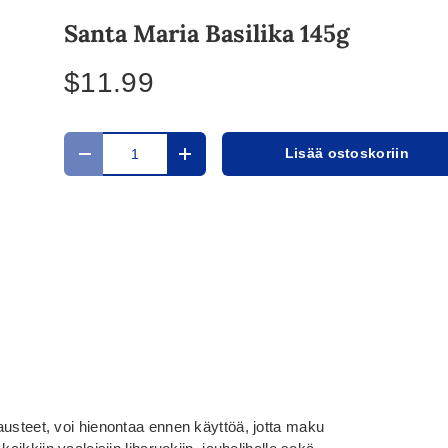
Santa Maria Basilika 145g
$11.99
Määrä
Lisää ostoskoriin
Translation missing: fi.cart.items.decrease_quantit
Translation missing: fi.cart.items.in
austeet, voi hienontaa ennen käyttöä, jotta maku