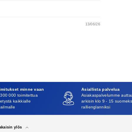
13/06/26
imitukset minne vaan
Asiallista palvelua
 300 000 toimitettua
Asiakaspalvelumme autta
etystä kaikkialle
arkisin klo 9 - 15 suomeks
ailmalle
rallienglanniksi
akaisin ylös