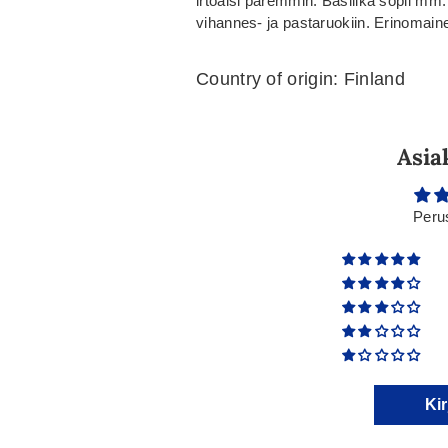
irtoaisi paremmin. Basilika sopii mm. k
vihannes- ja pastaruokiin. Erinomain
Country of origin: Finland
Asia
Peru
Kir