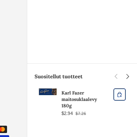
Edellinen
Seura
Suositellut tuotteet
Karl Fazer
maitosuklaalevy
180g
$2.94
$7.26