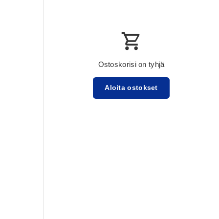
Ostoskorisi on tyhjä
Aloita ostokset
Välisumma:$0.00 USD
Lataa ...