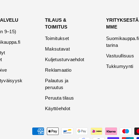
PALVELU
TILAUS &
YRITYKSESTÄ
TOIMITUS
MME
in 9–15)
Toimitukset
Suomikauppa.fi
kauppa.fi
tarina
Maksutavat
tyt
Vastuullisuus
t
Kuljetusturvaehdot
Tukkumyynti
oive
Reklamaatio
tyväisyysk
Palautus ja
peruutus
Peruuta tilaus
Käyttöehdot
Maksutavat