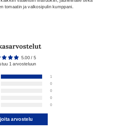
aikkiin vaaleisiin liharuokiin, jauhelihalle sekä
en tomaatin ja valkosipulin kumppani.
kasarvostelut
5.00 / 5
stuu 1 arvosteluun
1
0
0
0
0
joita arvostelu