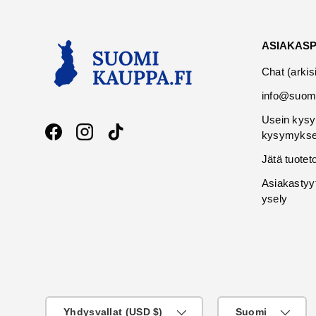
ASIAKAS
Chat (arkis
info@suomi
Usein kysy
kysymykse
Facebook
Instagram
TikTok
Jätä tuotet
Asiakastyy
ysely
Maa
KIeli
Yhdysvallat (USD $)
Suomi