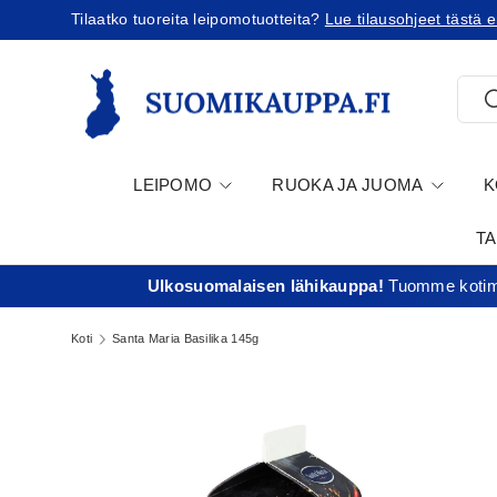
Tilaatko tuoreita leipomotuotteita?
Lue tilausohjeet tästä e
Jatka sisältöön
Etsi
E
LEIPOMO
RUOKA JA JUOMA
K
T
Ulkosuomalaisen lähikauppa!
Tuomme kotima
Koti
Santa Maria Basilika 145g