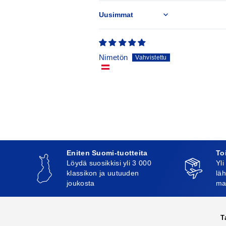
Sort by
Nimetön
Eniten Suomi-tuotteita
To
Löydä suosikkisi yli 3 000
Yli
klassikon ja uutuuden
läh
joukosta
ma
T