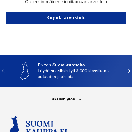
Ole ensimmäinen kirjoittamaan arvostelu
Kirjoita arvostelu
Eniten Suomi-tuotteita
Edellinen
Seu
Löydä suosikkisi yli 3 000 klassikon ja
uutuuden joukosta
Takaisin ylös