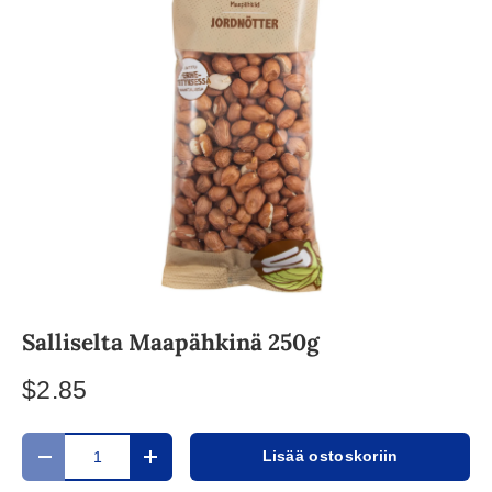
Salliselta Maapähkinä 250g
$2.85
Määrä
Lisää ostoskoriin
Translation missing: fi.cart.items.decrease_quantity
Translation missing: fi.cart.items.increase_