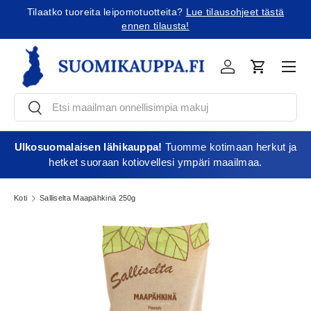
Lue tilausohjeet tästä
Tilaatko Yhdysvaltoihin?
Tutustu uusiin tu
Jatka sisältöön
!
Vali
Kirjaudu
Ostoskori
Etsi
Etsi
Ulkosuomalaisen lähikauppa!
Tuomme kotimaan herkut ja
hetket suoraan kotiovellesi ympäri maailmaa.
Koti
Salliselta Maapähkinä 250g