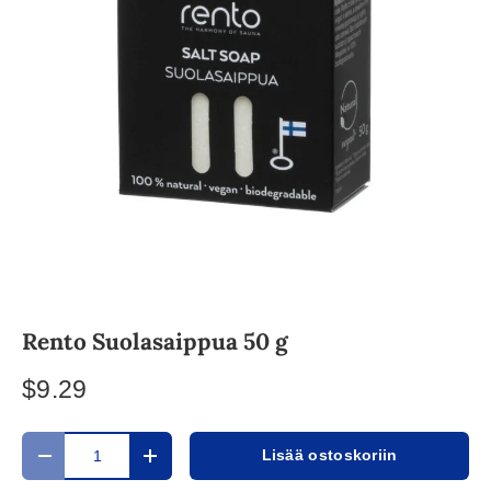
Rento Suolasaippua 50 g
$9.29
Määrä
Lisää ostoskoriin
Translation missing: fi.cart.items.decrease_quantity
Translation missing: fi.cart.items.increase_