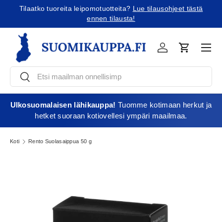
Tilaatko tuoreita leipomotuotteita?
Lue tilausohjeet tästä
Jatka sisältöön
ennen tilausta!
Vali
Kirjaudu
Ostoskori
Etsi
Etsi
Ulkosuomalaisen lähikauppa!
Tuomme kotimaan herkut ja
hetket suoraan kotiovellesi ympäri maailmaa.
Koti
Rento Suolasaippua 50 g