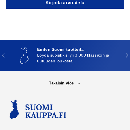
Kirjoita arvostelu
Eniten Suomi-tuotteita
Edellinen
Seu
Löydä suosikkisi yli 3 000 klassikon ja
uutuuden joukosta
Takaisin ylös