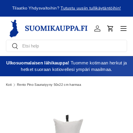
ä
Tilaatko Yhdysvaltoihin?
Tutustu uusiin tullikäytäntöihin!
Jatka sisältöön
Vali
Kirjaudu
Ostoskori
Etsi
Etsi
Ulkosuomalaisen lähikauppa!
Tuomme kotimaan herkut ja
hetket suoraan kotiovellesi ympäri maailmaa.
Koti
Rento Pino Saunatyyny 50x22 cm harmaa