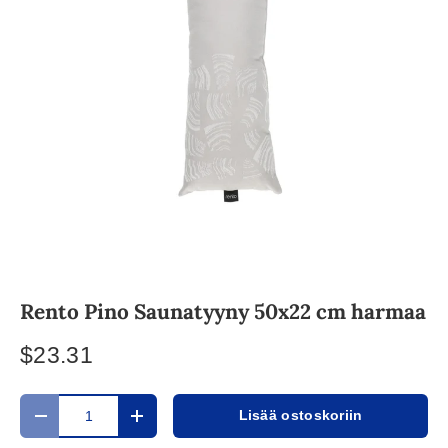
Rento Pino Saunatyyny 50x22 cm harmaa
$23.31
Määrä
Lisää ostoskoriin
Translation missing: fi.cart.items.decrease_quantity
Translation missing: fi.cart.items.increase_