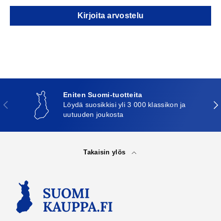
Kirjoita arvostelu
Eniten Suomi-tuotteita
Edellinen
Seu
Löydä suosikkisi yli 3 000 klassikon ja
uutuuden joukosta
Takaisin ylös