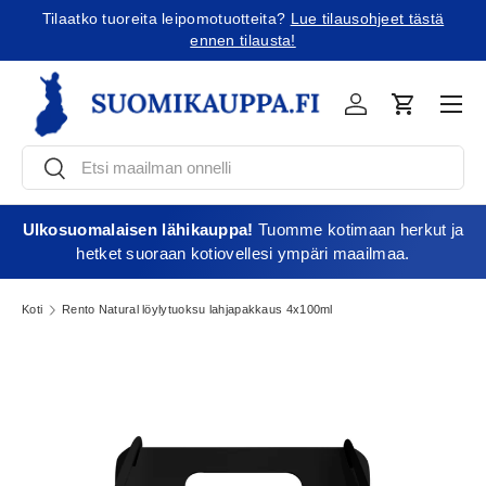
Tilaatko tuoreita leipomotuotteita?
Lue tilausohjeet tästä
Jatka sisältöön
ennen tilausta!
Vali
Kirjaudu
Ostoskori
Etsi
Etsi
Ulkosuomalaisen lähikauppa!
Tuomme kotimaan herkut ja
hetket suoraan kotiovellesi ympäri maailmaa.
Koti
Rento Natural löylytuoksu lahjapakkaus 4x100ml