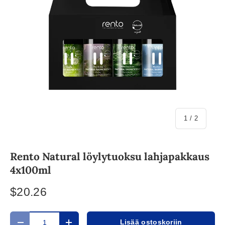
/
1
/
2
Rento Natural löylytuoksu lahjapakkaus
4x100ml
$20.26
Määrä
Lisää ostoskoriin