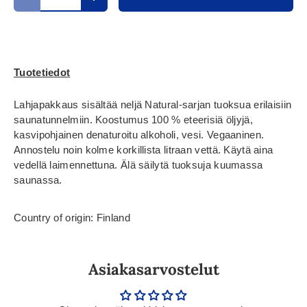
Translation missing: fi.cart.items.decrease_quantity
Translation missing: fi.cart.items.increase_
Tuotetiedot
Lahjapakkaus sisältää neljä Natural-sarjan tuoksua erilaisiin
saunatunnelmiin. Koostumus 100 % eteerisiä öljyjä,
kasvipohjainen denaturoitu alkoholi, vesi. Vegaaninen.
Annostelu noin kolme korkillista litraan vettä. Käytä aina
vedellä laimennettuna. Älä säilytä tuoksuja kuumassa
saunassa.
Country of origin: Finland
Asiakasarvostelut