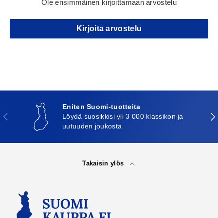
Ole ensimmäinen kirjoittamaan arvostelu
Kirjoita arvostelu
Eniten Suomi-tuotteita
Edellinen
Seu
Löydä suosikkisi yli 3 000 klassikon ja
uutuuden joukosta
Takaisin ylös