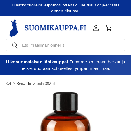
Tilaatko tuoreita leipomotuotteita?
Lue tilausohjeet tästä
Jatka sisältöön
ennen tilausta!
Vali
Kirjaudu
Ostoskori
Etsi
Etsi
Ulkosuomalaisen lähikauppa!
Tuomme kotimaan herkut ja
hetket suoraan kotiovellesi ympäri maailmaa.
Koti
Rento Hierontaöljy 200 ml