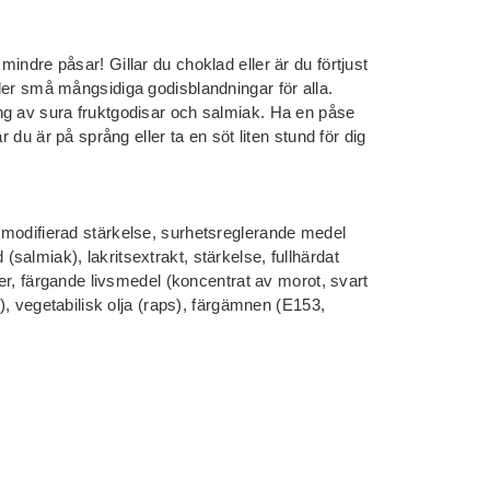
indre påsar! Gillar du choklad eller är du förtjust
der små mångsidiga godisblandningar för alla.
ng av sura fruktgodisar och salmiak. Ha en påse
r du är på språng eller ta en söt liten stund för dig
 modifierad stärkelse, surhetsreglerande medel
almiak), lakritsextrakt, stärkelse, fullhärdat
mer, färgande livsmedel (koncentrat av morot, svart
a), vegetabilisk olja (raps), färgämnen (E153,