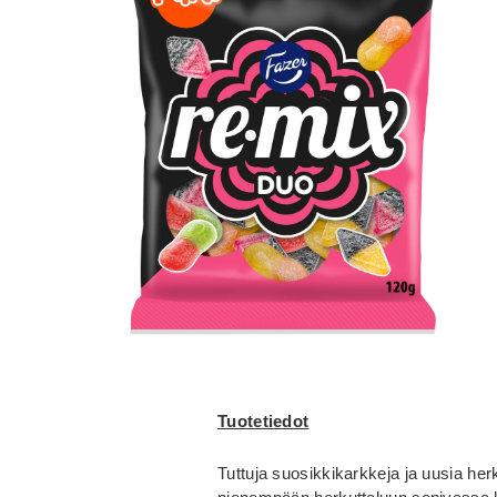
Tuotetiedot
Tuttuja suosikkikarkkeja ja uusia herk