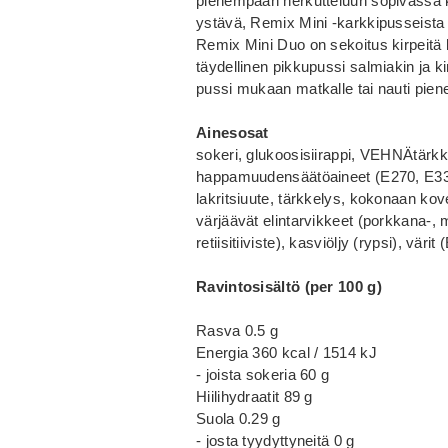
pienempään herkutteluun sopivassa k
ystävä, Remix Mini -karkkipusseista
Remix Mini Duo on sekoitus kirpeitä 
täydellinen pikkupussi salmiakin ja k
pussi mukaan matkalle tai nauti pi
Ainesosat
sokeri, glukoosisiirappi, VEHNÄtärkk
happamuudensäätöaineet (E270, E330
lakritsiuute, tärkkelys, kokonaan kov
värjäävät elintarvikkeet (porkkana-, m
retiisitiiviste), kasviöljy (rypsi), vär
Ravintosisältö (per 100 g)
Rasva 0.5 g
Energia 360 kcal / 1514 kJ
- joista sokeria 60 g
Hiilihydraatit 89 g
Suola 0.29 g
- josta tyydyttyneitä 0 g