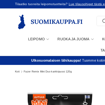
ilausta!
Tilaatko Yhdysvaltoihin?
Tutustu uusiin 
Jatka sisältöön
Etsi
E
LEIPOMO
RUOKA JA JUOMA
K
T
Ulkosuomalaisen lähikauppa!
Tuomme kotima
Koti
Fazer Remix Mini Duo karkkipussi 120g