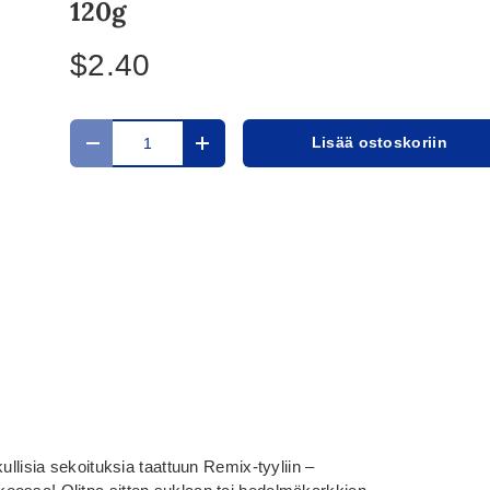
120g
$2.40
Määrä
Lisää ostoskoriin
Translation missing: fi.cart.items.decrease_quantit
Translation missing: fi.cart.items.in
ullisia sekoituksia taattuun Remix-tyyliin –