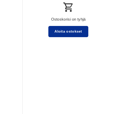
Ostoskorisi on tyhjä
Aloita ostokset
Välisumma:$0.00 USD
Lataa ...