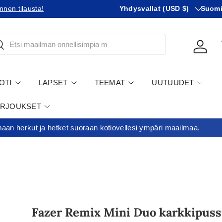
Maa
KIeli
tullikäytäntöihin!
Yhdysvallat (USD $)
Minimitilausr
Suom
tsi
Kirjau
OTI
LAPSET
TEEMAT
UUTUUDET
ARJOUKSET
an herkut ja hetket suoraan kotiovellesi ympäri maailmaa.
Fazer Remix Mini Duo karkkipuss