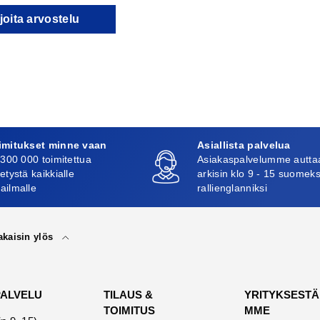
joita arvostelu
imitukset minne vaan
Asiallista palvelua
 300 000 toimitettua
Asiakaspalvelumme autta
etystä kaikkialle
arkisin klo 9 - 15 suomeks
ailmalle
rallienglanniksi
akaisin ylös
PALVELU
TILAUS &
YRITYKSESTÄ
TOIMITUS
MME