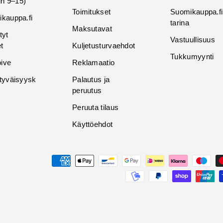
in 9–15)
Toimitukset
Suomikauppa.fi
kauppa.fi
tarina
Maksutavat
tyt
Vastuullisuus
t
Kuljetusturvaehdot
Tukkumyynti
oive
Reklamaatio
tyväisyysk
Palautus ja
peruutus
Peruuta tilaus
Käyttöehdot
Maksutavat