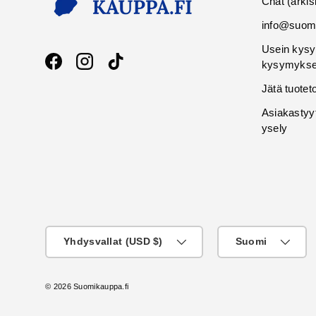
Chat (arkis
info@suomi
Usein kysy
kysymykse
Facebook
Instagram
TikTok
Jätä tuotet
Asiakastyy
ysely
Maa
KIeli
Yhdysvallat (USD $)
Suomi
© 2026
Suomikauppa.fi