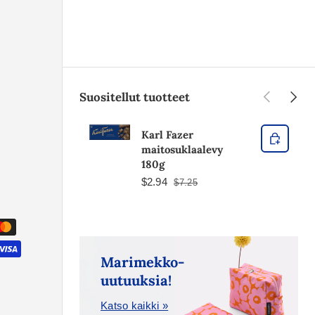
Edellinen
Seura
Suositellut tuotteet
Karl Fazer
maitosuklaalevy
180g
$2.94
$7.25
Marimekko-
uutuuksia!
Katso kaikki »