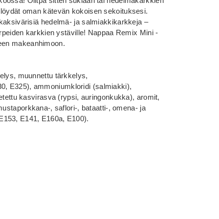
oossa! Olitpa sitten suklaan tai hedelmäkarkkien
 löydät oman kätevän kokoisen sekoituksesi.
kaksivärisiä hedelmä- ja salmiakkikarkkeja –
irpeiden karkkien ystäville! Nappaa Remix Mini -
eneen makeanhimoon.
elys, muunnettu tärkkelys,
, E325), ammoniumkloridi (salmiakki),
etettu kasvirasva (rypsi, auringonkukka), aromit,
ustaporkkana-, saflori-, bataatti-, omena- ja
it (E153, E141, E160a, E100).