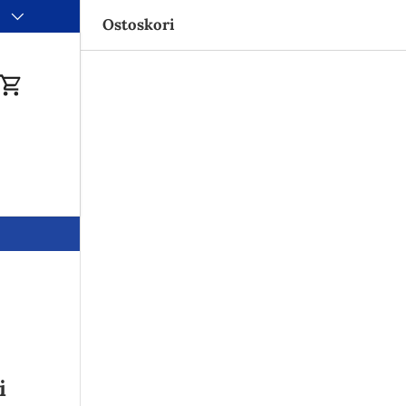
aja 35€
i
Ostoskori
du
Ostoskori
i