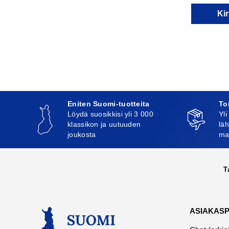
Kir
Eniten Suomi-tuotteita
To
Löydä suosikkisi yli 3 000
Yli
klassikon ja uutuuden
läh
joukosta
ma
T
ASIAKAS