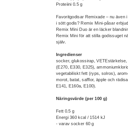
Proteiini 0.5 g
Favoritgodisar Remixade – nu även i m
i sött godis? Remix Mini-påsar erbju
Remix Mini Duo är en läcker blandni
Remix Mini för att stilla godissuget nä
själv.
Ingredienser
socker, glukossirap, VETEstärkelse,
(E270, E330, E325), ammoniumklorid (s
vegetabiliskt fett (ryps, solros), aro
morot, batat, safflor, äpple och rädis
E141, E160a, E100).
Näringsvärde (per 100 g)
Fett 0.5 g
Energi 360 kcal / 1514 kJ
- varav socker 60 g