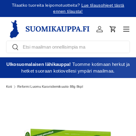
Tilaatko tuoreita leipomotuotteita?
Lue tilausohjeet tästä
Jatka sisältöön
ennen tilausta!
Vali
Kirjaudu
Ostoskori
Etsi
Etsi
Ulkosuomalaisen lähikauppa!
Tuomme kotimaan herkut ja
hetket suoraan kotiovellesi ympäri maailmaa.
Koti
Reformi Luomu Kasvisliemikuutio 88g 8kpl