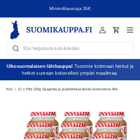
Minimitilausraja 35€
Jatka sisältöön
Vali
Kirjaudu
Ostoskori
Etsi
Etsi
Ulkosuomalaisen lähikauppa!
Tuomme kotimaan herkut ja
hetket suoraan kotiovellesi ympäri maailmaa.
Koti
12 x Piltti 190g Spagettia ja jauhelihakastiketta lastenateria 8kk