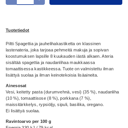
Translation missing: fi.cart.items.decrease_quantity
Translation missing: fi.cart.items.increase_
Tuotetiedot
Piltti Spagettia ja jauhelihakastiketta on klassinen
lastenateria, joka tarjoaa pehmeitä makuja ja sopivan
koostumuksen lapsille 8 kuukauden iästä alkaen. Ateria
sisältää spagettia ja naudanlihaa maukkaassa
tomaattisessa kastikkeessa. Tuote on valmistettu ilman
lisättyä suolaa ja ilman keinotekoisia lisäaineita.
Ainesosat
Vesi, keitetty pasta (durumvehnä, vesi) (35 %), naudanliha
(10 %), tomaattisose (8 %), porkkana (7 %),
maissitärkkelys, rypsiöljy, sipuli, basilika, oregano.
Ei lisättyä suolaa.
Ravintoarvo per 100 g
Energia 330 kJ / 79 kcal