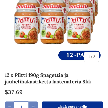
/
1
/
2
12 x Piltti 190g Spagettia ja
jauhelihakastiketta lastenateria 8kk
$37.69
Määrä
Lisää ostoskoriin