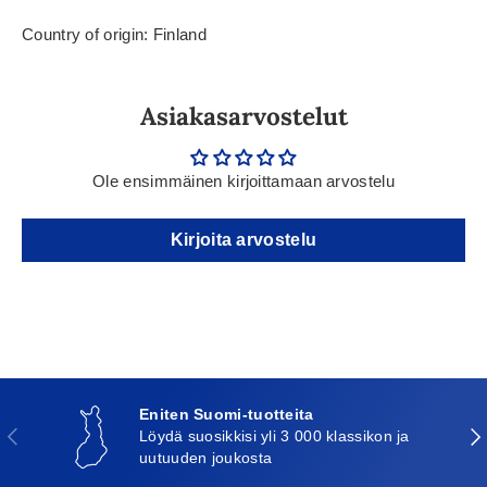
Country of origin: Finland
Asiakasarvostelut
Ole ensimmäinen kirjoittamaan arvostelu
Kirjoita arvostelu
Eniten Suomi-tuotteita
Edellinen
Seu
Löydä suosikkisi yli 3 000 klassikon ja
uutuuden joukosta