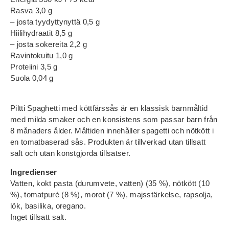
Rasva 3,0 g
– josta tyydyttynyttä 0,5 g
Hiilihydraatit 8,5 g
– josta sokereita 2,2 g
Ravintokuitu 1,0 g
Proteiini 3,5 g
Suola 0,04 g
Piltti Spaghetti med köttfärssås är en klassisk barnmåltid
med milda smaker och en konsistens som passar barn från
8 månaders ålder. Måltiden innehåller spagetti och nötkött i
en tomatbaserad sås. Produkten är tillverkad utan tillsatt
salt och utan konstgjorda tillsatser.
Ingredienser
Vatten, kokt pasta (durumvete, vatten) (35 %), nötkött (10
%), tomatpuré (8 %), morot (7 %), majsstärkelse, rapsolja,
lök, basilika, oregano.
Inget tillsatt salt.