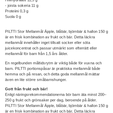
- joista sokeria 11 g
Proteiini 0,3 g
Suola 0 g
PILTTI Stor Mellanmål Äpple, blåbär, björnbär & hallon 150 g
är en frisk kombination av frukt och bär. Detta läckra
mellanmål innehåller inget tillsatt socker eller söta
juicekoncentrat och passar utmärkt som efterrätt eller
mellanmål för barn från 1,5 års ålder.
En regelbunden måltidsrytm är viktig både för vuxna och
barn. PILTTI portionspåsar är praktiska mellanmål både
hemma och på resan, och detta goda mellanmål mättar
även en lite större småbarnshunger.
Gott från frukt och bär!
Enligt näringsrekommendationerna bör barn äta minst 200–
250 g frukt och grönsaker per dag, beroende på ålder.
PILTTI Stor Mellanmål Äpple, blåbär, björnbär & hallon 150 g
är en frisk kombination av frukt och bär. Detta läckra