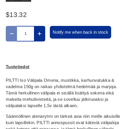
$13.32
Määrä
Notify me when back in stock
Translation missing: fi.cart.items.decrease_quantity
Translation missing: fi.cart.items.increase_
Tuotetiedot
PILTTI Iso Välipala Omena, mustikka, karhunvatukka &
vadelma 150g on raikas yhdistelmä hedelmää ja marjoja.
Tämä herkullinen välipala ei sisällä lisättyä sokeria eikä
makeita mehutiivisteitä, ja se soveltuu jälkiruoaksi ja
välipalaksi lapselle 1,5v iästä alkaen.
Säännöllinen ateriarytmi on tärkeä asia niin meille aikuisille
kuin lapsillekin. PILTTI annospussit ovat käteviä välipaloja
sekä kotona että reissussa, ja tämä herkullinen välipala