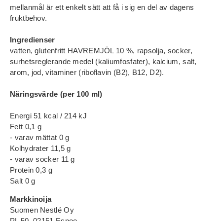
mellanmål är ett enkelt sätt att få i sig en del av dagens
fruktbehov.
Ingredienser
vatten, glutenfritt HAVREMJÖL 10 %, rapsolja, socker,
surhetsreglerande medel (kaliumfosfater), kalcium, salt,
arom, jod, vitaminer (riboflavin (B2), B12, D2).
Näringsvärde (per 100 ml)
Energi 51 kcal / 214 kJ
Fett 0,1 g
- varav mättat 0 g
Kolhydrater 11,5 g
- varav socker 11 g
Protein 0,3 g
Salt 0 g
Markkinoija
Suomen Nestlé Oy
PL 50, 02151 Espoo