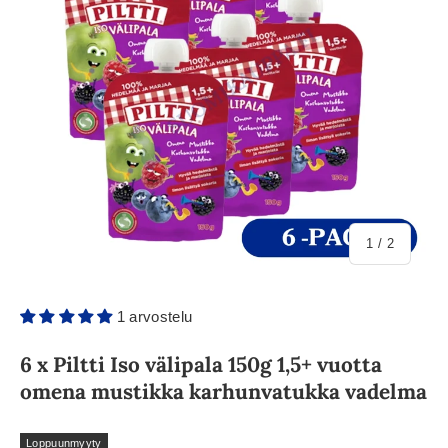
/
1
/
2
1 arvostelu
6 x Piltti Iso välipala 150g 1,5+ vuotta
omena mustikka karhunvatukka vadelma
Loppuunmyyty