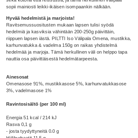
sopii mainiosti leikki-ikäisen isompaankin nälkään.
Hyvää hedelmistä ja marjoista!
Ravitsemussuositusten mukaan lapsen tulisi syödä
hedelmiä ja kasviksia vähintään 200-250g päivittäin,
riippuen lapsen iästä. PILTTI Iso Välipala Omena, mustikka,
karhunvatukka & vadelma 150g on raikas yhdistelmä
hedelmää ja marjoja. Tämä herkullinen väli on helppo tapa
nauttia osa päivittäisestä hedelmätarpeesta.
Ainesosat
Omenasose 91%, mustikkasose 5%, karhunvatukkasose
3%, vadelmasose 1%
Ravintosisältö (per 100 ml)
Energia 51 kcal / 214 kJ
Rasva 0,1 g
- josta tyydyttyneitä 0.0 g
Hiilihydraatit 11,5 g