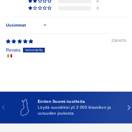
0
0
Sort by
23/04/26
Renata
Eniten Suomi-tuotteita
Edellinen
Seu
Löydä suosikkisi yli 3 000 klassikon ja
uutuuden joukosta