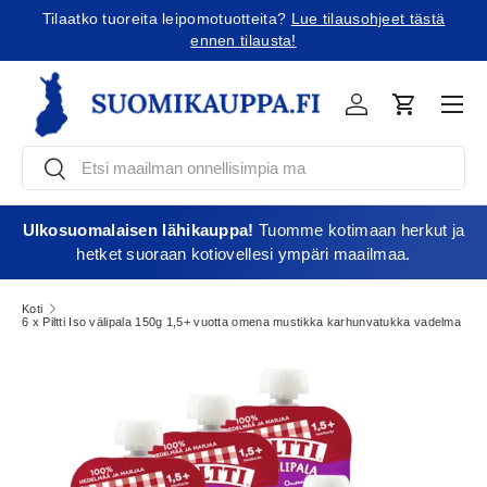
Tilaatko tuoreita leipomotuotteita?
Lue tilausohjeet tästä
Jatka sisältöön
ennen tilausta!
Vali
Kirjaudu
Ostoskori
Etsi
Etsi
Ulkosuomalaisen lähikauppa!
Tuomme kotimaan herkut ja
hetket suoraan kotiovellesi ympäri maailmaa.
Koti
6 x Piltti Iso välipala 150g 1,5+ vuotta omena mustikka karhunvatukka vadelma