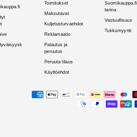
Toimitukset
Suomikauppa.fi
kauppa.fi
tarina
Maksutavat
tyt
Vastuullisuus
t
Kuljetusturvaehdot
Tukkumyynti
oive
Reklamaatio
tyväisyysk
Palautus ja
peruutus
Peruuta tilaus
Käyttöehdot
Maksutavat