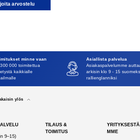
joita arvostelu
imitukset minne vaan
Asiallista palvelua
 300 000 toimitettua
Asiakaspalvelumme autta
etystä kaikkialle
arkisin klo 9 - 15 suomeks
ailmalle
rallienglanniksi
akaisin ylös
PALVELU
TILAUS &
YRITYKSESTÄ
TOIMITUS
MME
in 9–15)