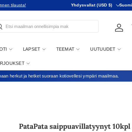
Maa
KIeli
usiin tullikäytäntöihin!
Yhdysvallat (USD $)
Minimiti
Suom
tsi
Kirjau
OTI
LAPSET
TEEMAT
UUTUUDET
ARJOUKSET
an herkut ja hetket suoraan kotiovellesi ympäri maailmaa.
PataPata saippuavillatyynyt 10kpl