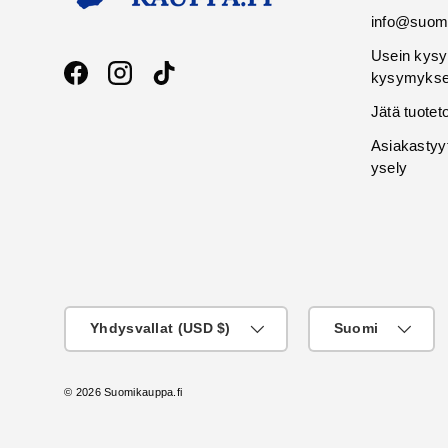
info@suomi
Usein kysy
kysymykse
Facebook
Instagram
TikTok
Jätä tuotet
Asiakastyy
ysely
Maa
KIeli
Yhdysvallat (USD $)
Suomi
© 2026
Suomikauppa.fi