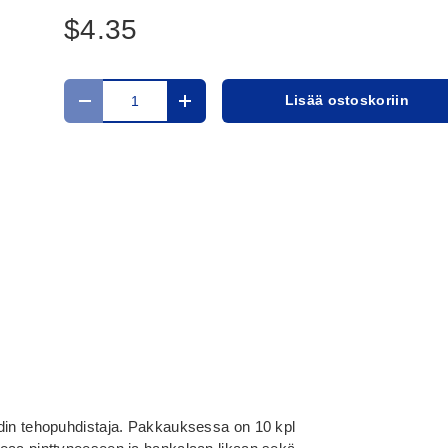
$4.35
Määrä
Lisää ostoskoriin
Translation missing: fi.cart.items.decrease_quantit
Translation missing: fi.cart.items.in
odin tehopuhdistaja. Pakkauksessa on 10 kpl