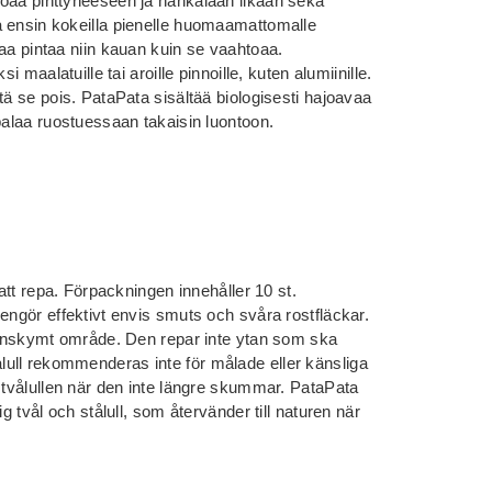
hoaa pinttyneeseen ja hankalaan likaan sekä
a ensin kokeilla pienelle huomaamattomalle
aa pintaa niin kauan kuin se vaahtoaa.
i maalatuille tai aroille pinnoille, kuten alumiinille.
tä se pois. PataPata sisältää biologisesti hajoavaa
palaa ruostuessaan takaisin luontoon.
 att repa. Förpackningen innehåller 10 st.
engör effektivt envis smuts och svåra rostfläckar.
ndanskymt område. Den repar inte ytan som ska
ull rekommenderas inte för målade eller känsliga
 tvålullen när den inte längre skummar. PataPata
g tvål och stålull, som återvänder till naturen när