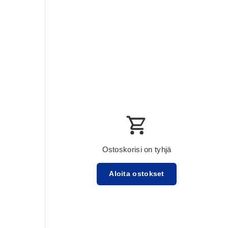
Ostoskorisi on tyhjä
Aloita ostokset
Välisumma:$0.00 USD
Lataa ...