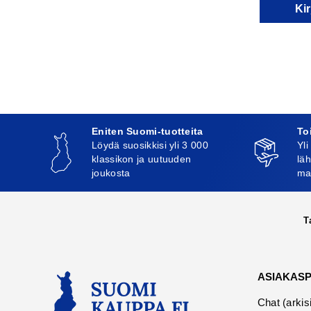
Kir
Eniten Suomi-tuotteita
To
Löydä suosikkisi yli 3 000
Yli
klassikon ja uutuuden
läh
joukosta
ma
T
ASIAKAS
Chat (arkis