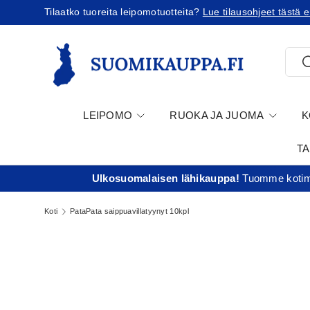
nen tilausta!
Tilaatko Yhdysvaltoihin?
Tutustu u
Jatka sisältöön
Etsi
E
LEIPOMO
RUOKA JA JUOMA
K
T
Ulkosuomalaisen lähikauppa!
Tuomme kotima
Koti
PataPata saippuavillatyynyt 10kpl