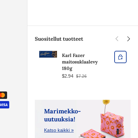
Edellinen
Seura
Suositellut tuotteet
Karl Fazer
maitosuklaalevy
180g
$2.94
$7.26
Marimekko-
uutuuksia!
Katso kaikki »