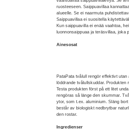
vaahtoavaa saippuavillalevyä. Se te
ruosteeseen. Saippuavillaa kannatta
alueelle. Se ei naarmuta puhdistettav
Saippuavillaa ei suositella käytettäväks
Kun saippuavilla ei enää vaahtoa, hei
luonnonsaippuaa ja teräsvillaa, joka 
Ainesosat
PataPata tvålull rengör effektivt utan
löddrande tvålullskuddar. Produkten r
Testa produkten först på ett litet u
rengöras så länge den skummar. Tvål
ytor, som t.ex. aluminium. Släng bort
består av biologiskt nedbrytbar naturli
den rostar.
Ingredienser