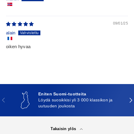
09/01/25
alain
oiken hyvaa
Eniten Suomi-tuotteita
Edellinen
Seu
Löydä suosikkisi yli 3 000 klassikon ja
uutuuden joukosta
Takaisin ylös