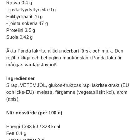
Rasva 0.4 g
- josta tyydyttyneitä 0 g
Hiilihydraatit 76 g
- joista sokeria 47 g
Proteiini 3.5 g
Suola 0.42 g
Äkta Panda lakrits, alltid underbart färsk och mjuk. Den
rejält rikliga och behagliga munkänslan i Panda-laku är
mångas vardagsfavorit!
Ingredienser
Sirap, VETEMJÖL, glukos-fruktossirap, lakritsextrakt (EU
och icke-EU), melass, färgämne (vegetabiliskt kol), arom
(anis).
Näringsvärde (per 100 g)
Energi 1393 kJ / 328 kcal
Fett 0.4 g