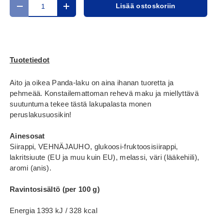
Määrä
Lisää ostoskoriin
Translation missing: fi.cart.items.decrease_quantity
Translation missing: fi.cart.items.increase_
Tuotetiedot
Aito ja oikea Panda-laku on aina ihanan tuoretta ja
pehmeää. Konstailemattoman rehevä maku ja miellyttävä
suutuntuma tekee tästä lakupalasta monen
peruslakusuosikin!
Ainesosat
Siirappi, VEHNÄJAUHO, glukoosi-fruktoosisiirappi,
lakritsiuute (EU ja muu kuin EU), melassi, väri (lääkehiili),
aromi (anis).
Ravintosisältö (per 100 g)
Energia 1393 kJ / 328 kcal