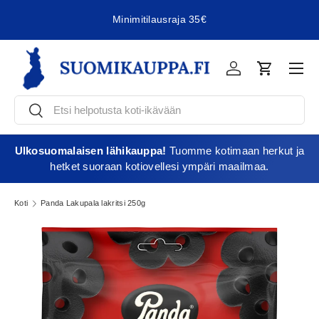
Minimitilausraja 35€
Jatka sisältöön
Vali
Kirjaudu
Ostoskori
Etsi
Etsi
Ulkosuomalaisen lähikauppa!
Tuomme kotimaan herkut ja
hetket suoraan kotiovellesi ympäri maailmaa.
Koti
Panda Lakupala lakritsi 250g