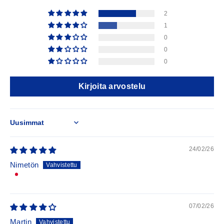
2
1
0
0
0
Kirjoita arvostelu
Sort by
24/02/26
Nimetön
07/02/26
Martin