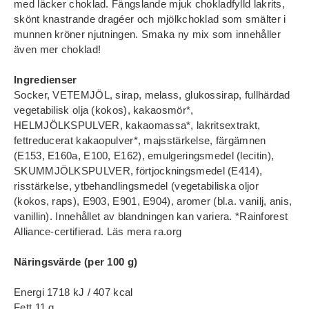
med läcker choklad. Fängslande mjuk chokladfylld lakrits,
skönt knastrande dragéer och mjölkchoklad som smälter i
munnen kröner njutningen. Smaka ny mix som innehåller
även mer choklad!
Ingredienser
Socker, VETEMJÖL, sirap, melass, glukossirap, fullhärdad
vegetabilisk olja (kokos), kakaosmör*,
HELMJÖLKSPULVER, kakaomassa*, lakritsextrakt,
fettreducerat kakaopulver*, majsstärkelse, färgämnen
(E153, E160a, E100, E162), emulgeringsmedel (lecitin),
SKUMMJÖLKSPULVER, förtjockningsmedel (E414),
risstärkelse, ytbehandlingsmedel (vegetabiliska oljor
(kokos, raps), E903, E901, E904), aromer (bl.a. vanilj, anis,
vanillin). Innehållet av blandningen kan variera. *Rainforest
Alliance-certifierad. Läs mera ra.org
Näringsvärde (per 100 g)
Energi 1718 kJ / 407 kcal
Fett 11 g