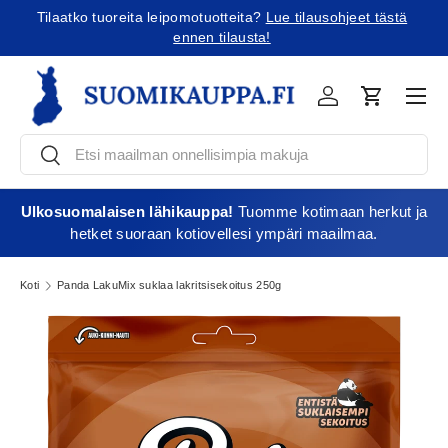
ä
Tilaatko Yhdysvaltoihin?
Tutustu uusiin tullikäytäntöihin!
Jatka sisältöön
Vali
Kirjaudu
Ostoskori
Etsi
Etsi
Ulkosuomalaisen lähikauppa!
Tuomme kotimaan herkut ja
hetket suoraan kotiovellesi ympäri maailmaa.
Koti
Panda LakuMix suklaa lakritsisekoitus 250g