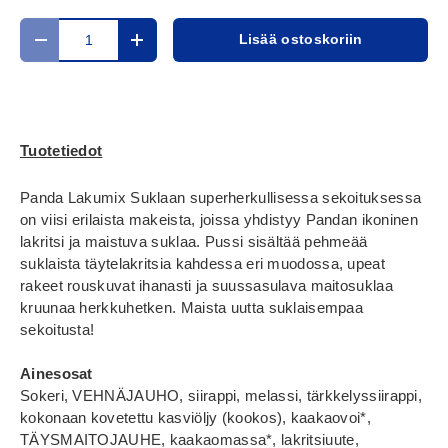
Määrä
Lisää ostoskoriin
Translation missing: fi.cart.items.decrease_quantity
Translation missing: fi.cart.items.increase_
Tuotetiedot
Panda Lakumix Suklaan superherkullisessa sekoituksessa
on viisi erilaista makeista, joissa yhdistyy Pandan ikoninen
lakritsi ja maistuva suklaa. Pussi sisältää pehmeää
suklaista täytelakritsia kahdessa eri muodossa, upeat
rakeet rouskuvat ihanasti ja suussasulava maitosuklaa
kruunaa herkkuhetken. Maista uutta suklaisempaa
sekoitusta!
Ainesosat
Sokeri, VEHNÄJAUHO, siirappi, melassi, tärkkelyssiirappi,
kokonaan kovetettu kasviöljy (kookos), kaakaovoi*,
TÄYSMAITOJAUHE, kaakaomassa*, lakritsiuute,