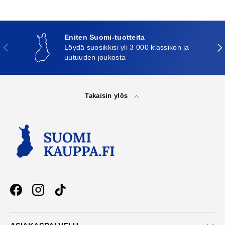
Eniten Suomi-tuotteita
Edellinen
Seu
Löydä suosikkisi yli 3 000 klassikon ja
uutuuden joukosta
Takaisin ylös
Facebook
Instagram
TikTok