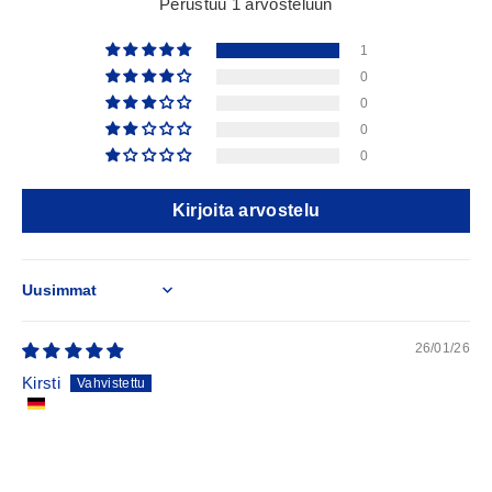
Perustuu 1 arvosteluun
1
0
0
0
0
Kirjoita arvostelu
Sort by
26/01/26
Kirsti