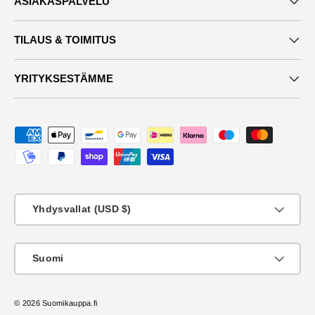
ASIAKASPALVELU
TILAUS & TOIMITUS
YRITYKSESTÄMME
Maksutavat
Maa
Yhdysvallat (USD $)
KIeli
Suomi
© 2026
Suomikauppa.fi