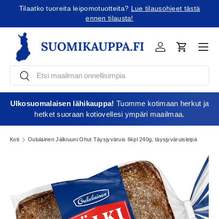
Tilaatko tuoreita leipomotuotteita?
Lue tilausohjeet tästä
Jatka sisältöön
ennen tilausta!
Vali
Kirjaudu
Ostoskori
Etsi
Etsi
Ulkosuomalaisen lähikauppa!
Tuomme kotimaan herkut ja
hetket suoraan kotiovellesi ympäri maailmaa.
Koti
Oululainen Jälkiuuni Ohut Täysjyväruis 6kpl 240g, täysjyväruisleipä