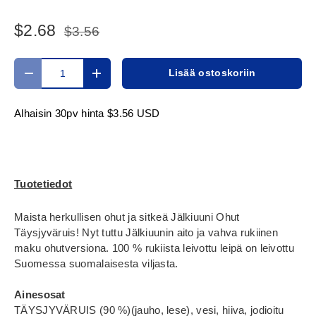
$2.68
$3.56
Määrä
Lisää ostoskoriin
Translation missing: fi.cart.items.decrease_quantity
Translation missing: fi.cart.items.increase_
Alhaisin 30pv hinta
$3.56 USD
Tuotetiedot
Maista herkullisen ohut ja sitkeä Jälkiuuni Ohut
Täysjyväruis! Nyt tuttu Jälkiuunin aito ja vahva rukiinen
maku ohutversiona. 100 % rukiista leivottu leipä on leivottu
Suomessa suomalaisesta viljasta.
Ainesosat
TÄYSJYVÄRUIS (90 %)(jauho, lese), vesi, hiiva, jodioitu