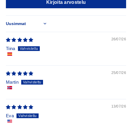
Kirjoita arvostelu
Sort by
26/07/26
Tiina
25/07/26
Martin
13/07/26
Eva