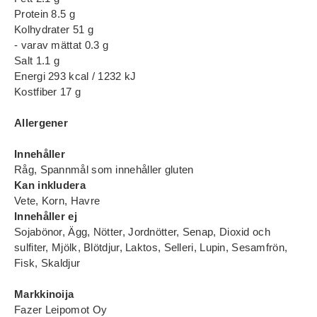
Protein 8.5 g
Kolhydrater 51 g
- varav mättat 0.3 g
Salt 1.1 g
Energi 293 kcal / 1232 kJ
Kostfiber 17 g
Allergener
Innehåller
Råg, Spannmål som innehåller gluten
Kan inkludera
Vete, Korn, Havre
Innehåller ej
Sojabönor, Ägg, Nötter, Jordnötter, Senap, Dioxid och
sulfiter, Mjölk, Blötdjur, Laktos, Selleri, Lupin, Sesamfrön,
Fisk, Skaldjur
Markkinoija
Fazer Leipomot Oy