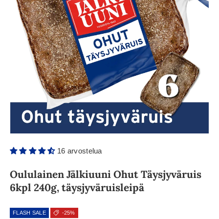
16 arvostelua
Oululainen Jälkiuuni Ohut Täysjyväruis
6kpl 240g, täysjyväruisleipä
FLASH SALE
-25%