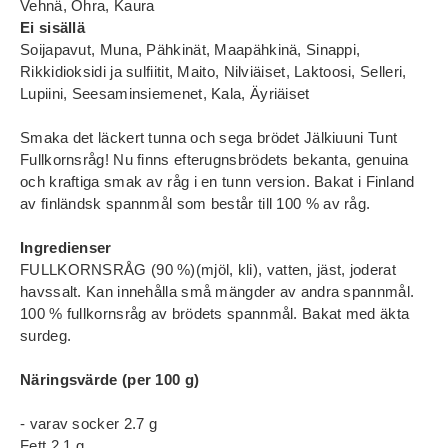
Vehnä, Ohra, Kaura
Ei sisällä
Soijapavut, Muna, Pähkinät, Maapähkinä, Sinappi,
Rikkidioksidi ja sulfiitit, Maito, Nilviäiset, Laktoosi, Selleri,
Lupiini, Seesaminsiemenet, Kala, Äyriäiset
Smaka det läckert tunna och sega brödet Jälkiuuni Tunt
Fullkornsråg! Nu finns efterugnsbrödets bekanta, genuina
och kraftiga smak av råg i en tunn version. Bakat i Finland
av finländsk spannmål som består till 100 % av råg.
Ingredienser
FULLKORNSRÅG (90 %)(mjöl, kli), vatten, jäst, joderat
havssalt. Kan innehålla små mängder av andra spannmål.
100 % fullkornsråg av brödets spannmål. Bakat med äkta
surdeg.
Näringsvärde (per 100 g)
- varav socker 2.7 g
Fett 2.1 g