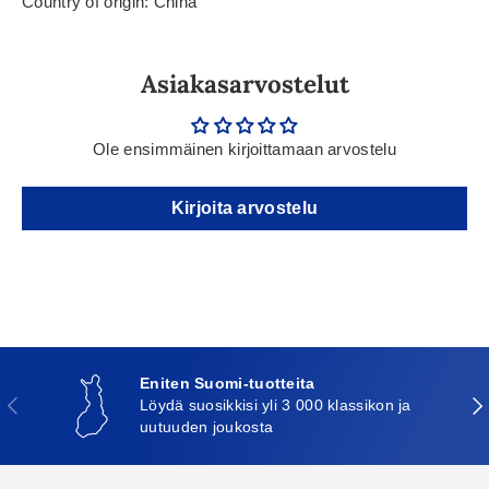
Country of origin: China
Asiakasarvostelut
Ole ensimmäinen kirjoittamaan arvostelu
Kirjoita arvostelu
Eniten Suomi-tuotteita
Edellinen
Seu
Löydä suosikkisi yli 3 000 klassikon ja
uutuuden joukosta