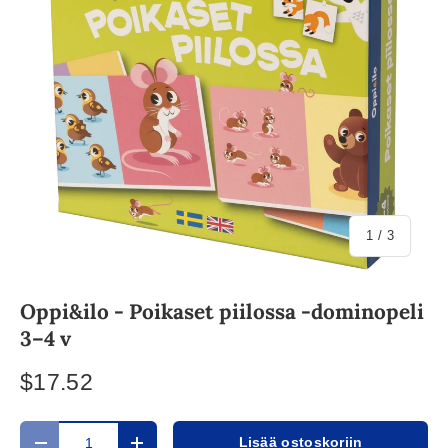
/
1
/
3
Oppi&ilo - Poikaset piilossa -dominopeli
3–4 v
$17.52
Määrä
Lisää ostoskoriin