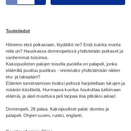
Translation missing: fi.cart.items.decrease_quantity
Translation missing: fi.cart.items.increase_
Tuotetiedot
Hiiriemo etsii poikasiaan, löydätkö ne? Entä kuinka monta
niitä on? Hauskassa dominopelissä yhdistetään poikaset ja
vanhemmat toisiinsa. ​
Kaksipuolisten palojen toisella puolella on palapeli, jonka
eläimiltä puuttuu puolikas - onnistutko yhdistämään niiden
etu- ja takapään? ​
Eläinten tunnistamisen lisäksi pelissä harjoitellaan lukujen ja
määrän käsitteitä. Hurmaava kuvitus houkuttaa tutkimaan
eläimiä, ja alati muuttuva peli tarjoaa iloa pitkäksi aikaa!​
Dominopeli, 28 palaa. Kaksipuoliset palat: domino ja
palapeli. Ohjeet suomi, ruotsi, englanti.