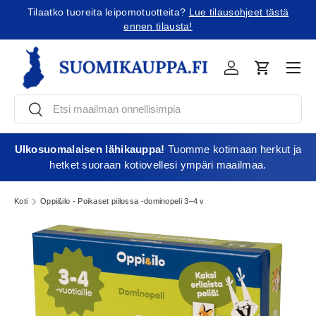
Tilaatko tuoreita leipomotuotteita?
Lue tilausohjeet tästä
Jatka sisältöön
ennen tilausta!
Vali
Kirjaudu
Ostoskori
Etsi
Etsi
Ulkosuomalaisen lähikauppa!
Tuomme kotimaan herkut ja
hetket suoraan kotiovellesi ympäri maailmaa.
Koti
Oppi&ilo - Poikaset piilossa -dominopeli 3–4 v