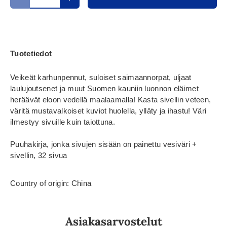
Translation missing: fi.cart.items.decrease_quantity
Translation missing: fi.cart.items.increase_
Tuotetiedot
Veikeät karhunpennut, suloiset saimaannorpat, uljaat
laulujoutsenet ja muut Suomen kauniin luonnon eläimet
heräävät eloon vedellä maalaamalla! Kasta sivellin veteen,
väritä mustavalkoiset kuviot huolella, ylläty ja ihastu! Väri
ilmestyy sivuille kuin taiottuna.
Puuhakirja, jonka sivujen sisään on painettu vesiväri +
sivellin, 32 sivua
Country of origin: China
Asiakasarvostelut