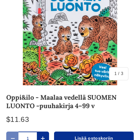
/
1
/
3
Oppi&ilo - Maalaa vedellä SUOMEN
LUONTO -puuhakirja 4–99 v
$11.63
Määrä
Lisää ostoskoriin