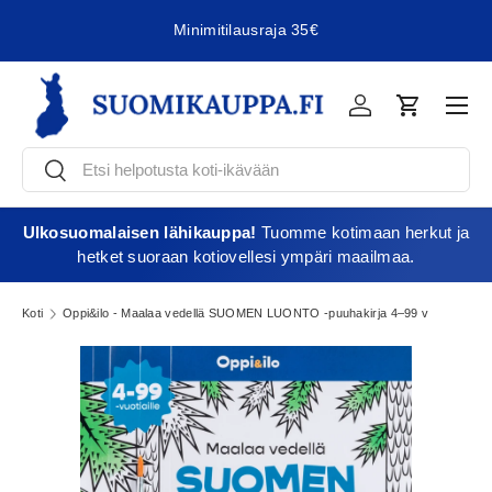
Minimitilausraja 35€
Jatka sisältöön
Vali
Kirjaudu
Ostoskori
Etsi
Etsi
Ulkosuomalaisen lähikauppa!
Tuomme kotimaan herkut ja
hetket suoraan kotiovellesi ympäri maailmaa.
Koti
Oppi&ilo - Maalaa vedellä SUOMEN LUONTO -puuhakirja 4–99 v