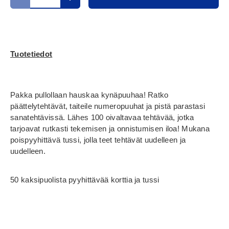
Translation missing: fi.cart.items.decrease_quantity
Translation missing: fi.cart.items.increase_
Tuotetiedot
Pakka pullollaan hauskaa kynäpuuhaa! Ratko
päättelytehtävät, taiteile numeropuuhat ja pistä parastasi
sanatehtävissä. Lähes 100 oivaltavaa tehtävää, jotka
tarjoavat rutkasti tekemisen ja onnistumisen iloa! Mukana
poispyyhittävä tussi, jolla teet tehtävät uudelleen ja
uudelleen.
50 kaksipuolista pyyhittävää korttia ja tussi