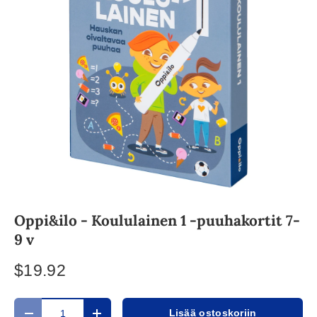
Oppi&ilo - Koululainen 1 -puuhakortit 7-
9 v
$19.92
Määrä
Lisää ostoskoriin