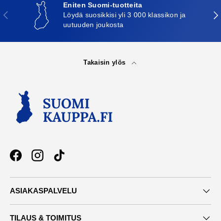
Eniten Suomi-tuotteita
Edellinen
Seu
Löydä suosikkisi yli 3 000 klassikon ja
uutuuden joukosta
Takaisin ylös
Facebook
Instagram
TikTok
ASIAKASPALVELU
TILAUS & TOIMITUS