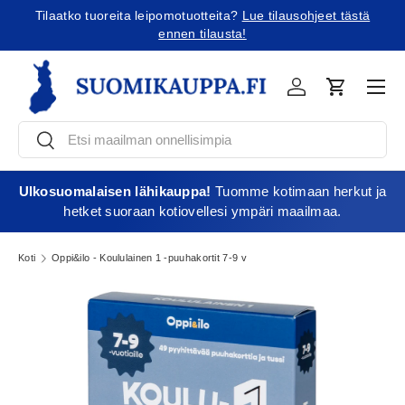
Tilaatko tuoreita leipomotuotteita?
Lue tilausohjeet tästä
Jatka sisältöön
ennen tilausta!
Vali
Kirjaudu
Ostoskori
Etsi
Etsi
Ulkosuomalaisen lähikauppa!
Tuomme kotimaan herkut ja
hetket suoraan kotiovellesi ympäri maailmaa.
Koti
Oppi&ilo - Koululainen 1 -puuhakortit 7-9 v