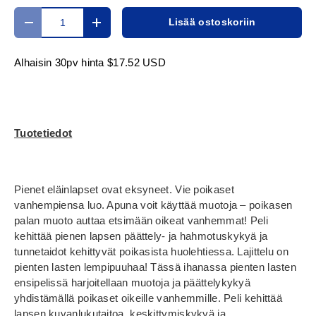
Määrä
Lisää ostoskoriin
Translation missing: fi.cart.items.decrease_quantity
Translation missing: fi.cart.items.increase_
Alhaisin 30pv hinta
$17.52 USD
Tuotetiedot
Pienet eläinlapset ovat eksyneet. Vie poikaset
vanhempiensa luo. Apuna voit käyttää muotoja – poikasen
palan muoto auttaa etsimään oikeat vanhemmat! Peli
kehittää pienen lapsen päättely- ja hahmotuskykyä ja
tunnetaidot kehittyvät poikasista huolehtiessa. Lajittelu on
pienten lasten lempipuuhaa! Tässä ihanassa pienten lasten
ensipelissä harjoitellaan muotoja ja päättelykykyä
yhdistämällä poikaset oikeille vanhemmille. Peli kehittää
lapsen kuvanlukutaitoa, keskittymiskykyä ja