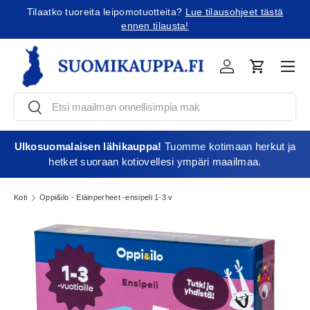
Tilaatko tuoreita leipomotuotteita?
Lue tilausohjeet tästä
Jatka sisältöön
ennen tilausta!
Vali
Kirjaudu
Ostoskori
Etsi
Etsi
Ulkosuomalaisen lähikauppa!
Tuomme kotimaan herkut ja
hetket suoraan kotiovellesi ympäri maailmaa.
Koti
Oppi&ilo - Eläinperheet -ensipeli 1-3 v