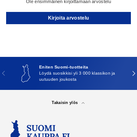
Ole ensimmäinen kirjoittamaan arvostelu
Kirjoita arvostelu
Eniten Suomi-tuotteita
Edellinen
Seu
Löydä suosikkisi yli 3 000 klassikon ja
uutuuden joukosta
Takaisin ylös