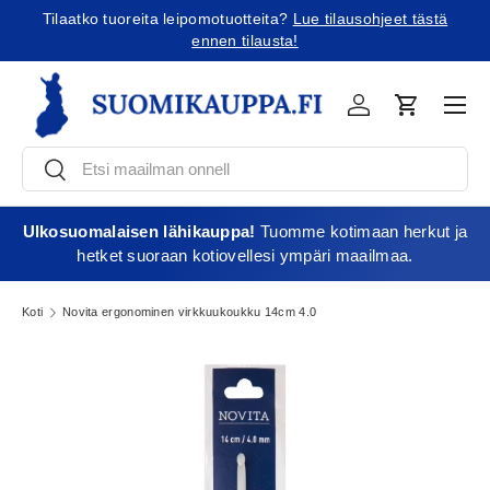
Tilaatko tuoreita leipomotuotteita?
Lue tilausohjeet tästä
Jatka sisältöön
ennen tilausta!
Vali
Kirjaudu
Ostoskori
Etsi
Etsi
Ulkosuomalaisen lähikauppa!
Tuomme kotimaan herkut ja
hetket suoraan kotiovellesi ympäri maailmaa.
Koti
Novita ergonominen virkkuukoukku 14cm 4.0