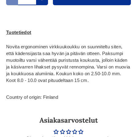
Translation missing: fi.cart.items.decrease_quantity
Translation missing: fi.cart.items.increase_
Tuotetiedot
Novita ergonominen virkkuukoukku on suunniteltu siten,
että kädensijasta saa hyvän ja pitävän otteen. Paksumpi
muotoiltu varsi vähentää puristusta koukusta, jolloin käden
ja käsivarren lihakset pysyvät rennompina. Varsi on muovia
ja koukkuosa alumiinia. Koukun koko on 2.50-10.0 mm.
Koot 8.0 - 10.0 ovat pituudeltaan 15 cm.
Country of origin: Finland
Asiakasarvostelut